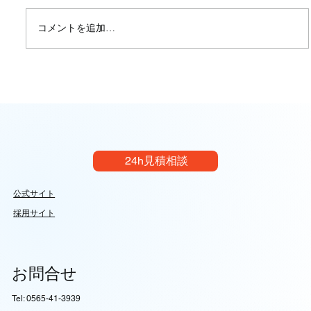
コメントを追加…
【技術完全ガイド】機械図面とJIS規格の
真髄：設計意図を100%伝達する製図ルー
ルの深層｜イレイズグループ
24h見積相談
公式サイト
採用サイト
お問合せ
Tel: 0565-41-3939