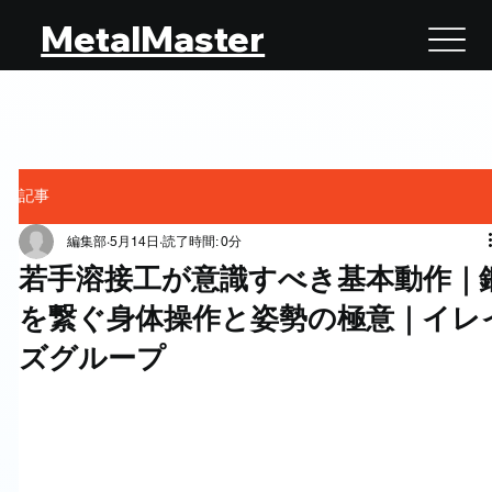
MetalMaster
記事
編集部
5月14日
読了時間: 0分
若手溶接工が意識すべき基本動作｜
を繋ぐ身体操作と姿勢の極意｜イレ
ズグループ