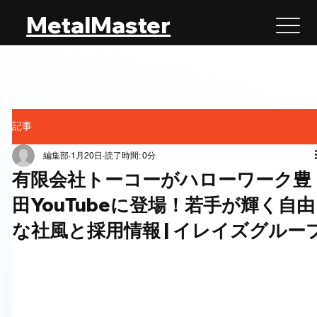
MetalMaster
記事
編集部
1月20日
読了時間: 0分
有限会社トーコーがハローワーク豊
田YouTubeに登場！若手が輝く自由
な社風と採用情報 | イレイズグルー