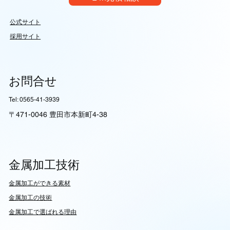
公式サイト
採用サイト
【技術完全ガイド】機械図面とJIS規格の
真髄：設計意図を100%伝達する製図ルー
ルの深層｜イレイズグループ
お問合せ
Tel: 0565-41-3939
〒471-0046 豊田市本新町4-38
金属加工技術
​金属加工ができる素材
​金属加工の技術
金属加工で選ばれる理由