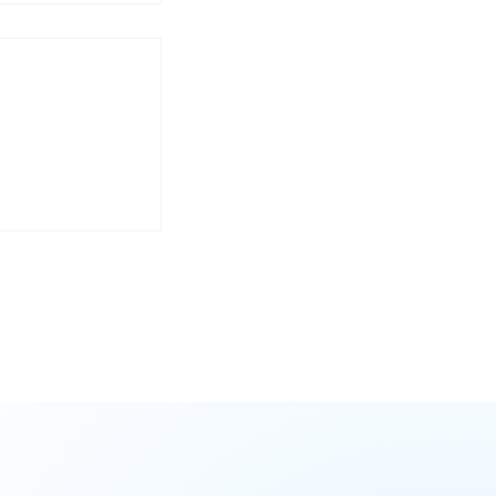
イド】金属加工
ム短縮：工程最
の極意｜イレイ