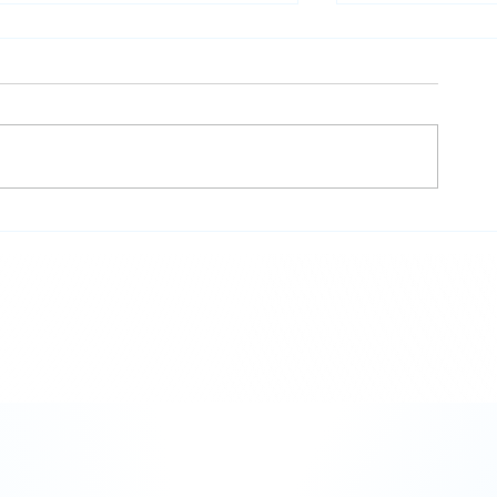
【技術完全ガイド】機械図面
【技術完全ガ
とJIS規格の真髄：設計意図
のリードタイ
を100%伝達する製図ルール
適化と自動化
の深層｜イレイズグループ
ズグループ