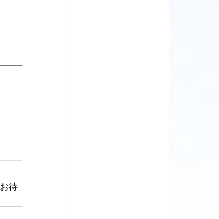
。
をお待