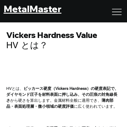
MetalMaster
Vickers Hardness Value
HV とは？
HVとは？｜微小部・表面硬化層の評価に適したビッカ
ース硬度
HVとは、
ビッカース硬度（Vickers Hardness）の硬度表記で、
ダイヤモンド圧子を材料表面に押し込み、その圧痕の対角線長
さ
から硬さを算出します。金属材料全般に適用でき、
薄肉部
品・表面処理層・微小領域の硬度評価
に広く使われています。
HVの基本的な考え方