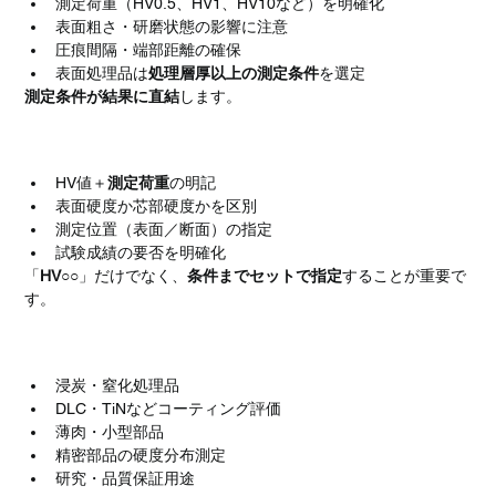
測定荷重（HV0.5、HV1、HV10など）を明確化
表面粗さ・研磨状態の影響に注意
圧痕間隔・端部距離の確保
表面処理品は
処理層厚以上の測定条件
を選定
測定条件が結果に直結
します。
図面・調達時の実務ポイント
HV値＋
測定荷重
の明記
表面硬度か芯部硬度かを区別
測定位置（表面／断面）の指定
試験成績の要否を明確化
「
HV○○
」だけでなく、
条件までセットで指定
することが重要で
す。
HVがよく使われる用途
浸炭・窒化処理品
DLC・TiNなどコーティング評価
薄肉・小型部品
精密部品の硬度分布測定
研究・品質保証用途