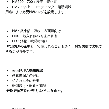
HV 500～700：浸炭・窒化層
HV 700以上：コーティング・超硬領域
用途により
必要HVレンジを設定
します。
HVとHRC・HBとの違い
HV
：微小部・薄物・表面層向け
HRC
：焼入れ鋼の管理に最適
HB
：鋳物・軟質材向け
HVは
換算の基準
として使われることも多く、
材質横断で比較で
きる
点が特長です。
加工・品質管理への影響
表面処理の
効果確認
硬化層深さの評価
焼入れムラの検出
研削焼け・軟化の確認
HV測定は不良の“見える化”に有効
です。
測定時の注意点