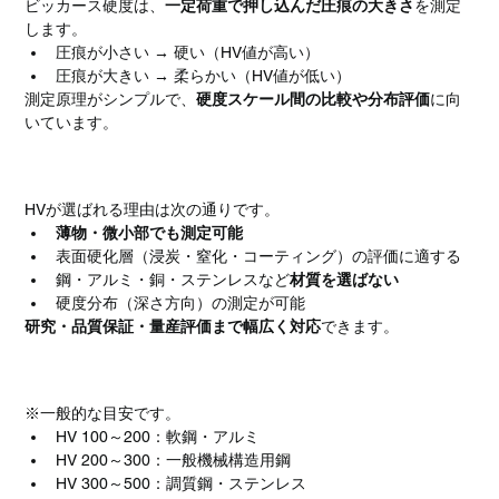
ビッカース硬度は、
一定荷重で押し込んだ圧痕の大きさ
を測定
します。
圧痕が小さい → 硬い（HV値が高い）
圧痕が大きい → 柔らかい（HV値が低い）
測定原理がシンプルで、
硬度スケール間の比較や分布評価
に向
いています。
なぜHVが使われるのか
HVが選ばれる理由は次の通りです。
薄物・微小部でも測定可能
表面硬化層（浸炭・窒化・コーティング）の評価に適する
鋼・アルミ・銅・ステンレスなど
材質を選ばない
硬度分布（深さ方向）の測定が可能
研究・品質保証・量産評価まで幅広く対応
できます。
HVの代表的な硬度目安（参考）
※一般的な目安です。
HV 100～200：軟鋼・アルミ
HV 200～300：一般機械構造用鋼
HV 300～500：調質鋼・ステンレス