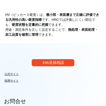
まとめ
HV（ビッカース硬度）は、
微小部・表面層まで正確に評価でき
る汎用性の高い硬度指標
です。HRCでは評価しにくい部位で
も、
硬度状態を定量的に把握
できます。
用途・測定条件を正しく設定することで、
熱処理・表面処理・
加工品質を確実に管理
できます。
24h見積相談
公式サイト
採用サイト
お問合せ