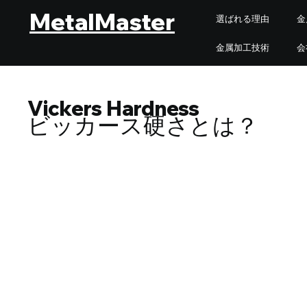
MetalMaster
選ばれる理由
金
金属加工技術
会
Vickers Hardness
ビッカース硬さとは？
ビッカース硬さとは？｜微
硬度試験