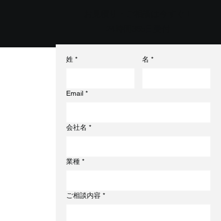
お見積り・ご相談は今すぐ！
24時間365日受付
姓
*
名
*
Email
*
会社名
*
業種
*
能
ご相談内容
*