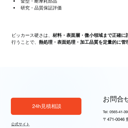
金型・耐摩耗部品
研究・品質保証評価
まとめ
ビッカース硬さは、
材料・表面層・微小領域まで正確に
行うことで、
熱処理・表面処理・加工品質を定量的に管
お問合
24h見積相談
Tel: 0565-41-3
〒471-004
公式サイト