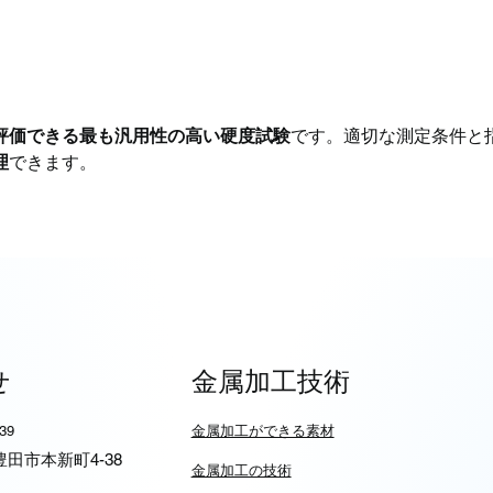
評価できる最も汎用性の高い硬度試験
です。適切な測定条件と
理
できます。
せ
金属加工技術
939
​金属加工ができる素材
6 豊田市本新町4-38
​金属加工の技術