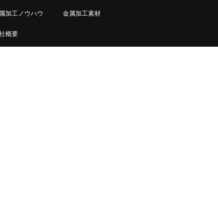
属加工ノウハウ
金属加工素材
お急ぎの方はこちら
0565-41-3939
社概要
小部・表面層まで評価できる万