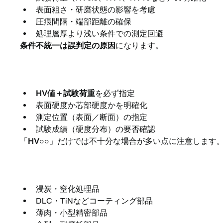
表面粗さ・研磨状態の影響を考慮
圧痕間隔・端部距離の確保
処理層厚より浅い条件での測定回避
条件不統一は誤判定の原因
になります。
図面・調達時の実務ポイン
HV値＋試験荷重
を必ず指定
表面硬度か芯部硬度かを明確化
測定位置（表面／断面）の指定
試験成績（硬度分布）の要否確認
「
HV○○
」だけでは不十分な場合が多い点に注意します
ビッカース硬さが重要な用
浸炭・窒化処理品
DLC・TiNなどコーティング部品
薄肉・小型精密部品