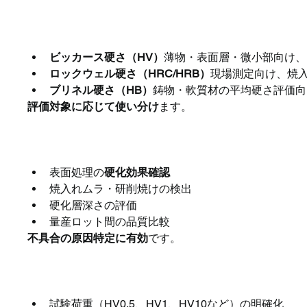
他の硬度試験との違い
ビッカース硬さ（HV）
薄物・表面層・微小部向け、
ロックウェル硬さ（HRC/HRB）
現場測定向け、焼
ブリネル硬さ（HB）
鋳物・軟質材の平均硬さ評価向
評価対象に応じて使い分け
ます。
加工・品質管理での活用例
表面処理の
硬化効果確認
焼入れムラ・研削焼けの検出
硬化層深さの評価
量産ロット間の品質比較
不具合の原因特定に有効
です。
測定時の注意点
試験荷重（HV0.5、HV1、HV10など）の明確化