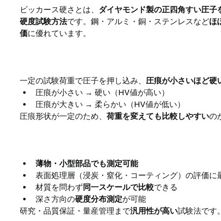
ビッカース硬さとは、
ダイヤモンド製の正四角すい圧子
硬度試験方法
です。鋼・アルミ・銅・ステンレスなど
ほ
価
に優れています。
ビッカース硬さの基本原理
一定の試験荷重で圧子を押し込み、
圧痕が小さいほど硬
圧痕が小さい → 硬い（HV値が高い）
圧痕が大きい → 柔らかい（HV値が低い）
圧痕形状が一定のため、
荷重を変えても比較しやすい
の
なぜビッカース硬さが使わ
薄物・小型部品でも測定可能
表面処理層（浸炭・窒化・コーティング）の評価に
材質を問わず
同一スケールで比較
できる
深さ方向の
硬度分布測定
が可能
研究・品質保証・量産管理まで
汎用性が高い
試験法です