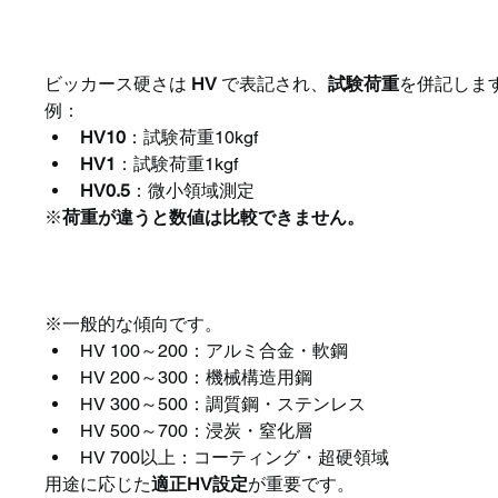
ビッカース硬さの表記（H
ビッカース硬さは 
HV
 で表記され、
試験荷重
を併記しま
例：
HV10
：試験荷重10kgf
HV1
：試験荷重1kgf
HV0.5
：微小領域測定
※
荷重が違うと数値は比較できません。
ビッカース硬さの目安（参
※一般的な傾向です。
HV 100～200：アルミ合金・軟鋼
HV 200～300：機械構造用鋼
HV 300～500：調質鋼・ステンレス
HV 500～700：浸炭・窒化層
HV 700以上：コーティング・超硬領域
用途に応じた
適正HV設定
が重要です。