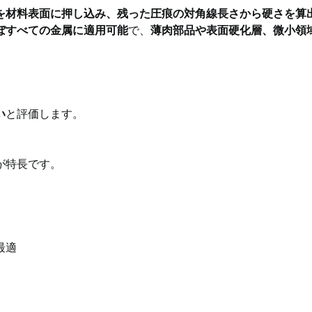
を材料表面に押し込み、残った圧痕の対角線長さから硬さを算
ぼすべての金属に適用可能
で、
薄肉部品や表面硬化層、微小領
い
と評価します。
が特長です。
れるのか
最適
。