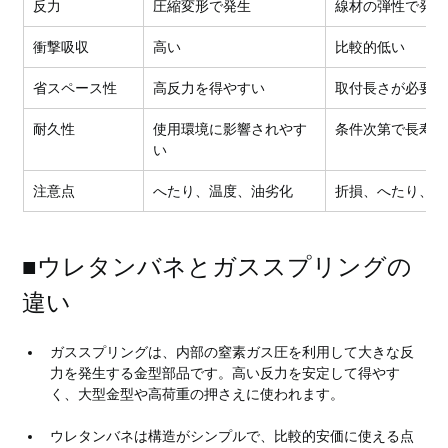
反力
圧縮変形で発生
線材の弾性で発生
衝撃吸収
高い
比較的低い
省スペース性
高反力を得やすい
取付長さが必要な
耐久性
使用環境に影響されやす
条件次第で長寿命
い
注意点
へたり、温度、油劣化
折損、へたり、座
■ウレタンバネとガススプリングの
違い
ガススプリングは、内部の窒素ガス圧を利用して大きな反
力を発生する金型部品です。高い反力を安定して得やす
く、大型金型や高荷重の押さえに使われます。
ウレタンバネは構造がシンプルで、比較的安価に使える点