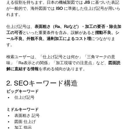
える役割を持ちます。日本の機械製図では 
JIS
 に基づいた表記
が一般的で、海外図面では 
ISO
 に準拠した仕上げ記号が用いら
れます。
仕上げ記号は、
表面粗さ（Ra、Rzなど）・加工の要否・除去加
工の可否
といった重要条件を含み、誤解があると
摺動不良、シ
ール不良、外観不良、過剰加工によるコスト増
につながりま
す。
検索ユーザーは、「仕上げ記号とは何か」「三角マークの意
味」「Ra表示との関係」「加工現場での注意点」など、
図面読
解に直結する情報
を求める傾向があります。
2. SEOキーワード構造
ビッグキーワード
仕上げ記号
ミドルキーワード
表面粗さ 記号
図面 仕上げ
加工 指示