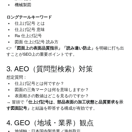
機械製図
ロングテールキーワード
仕上げ記号 とは
仕上げ記号 意味
Ra 仕上げ記号
図面 仕上げ記号 読み方
👉 
「図面上の表面品質指示」「読み違い防止」
を明確に打ち出
すことがSEO上の重要ポイントです。
3. AEO（質問型検索）対策
想定質問：
仕上げ記号とは何ですか？
図面の三角マークは何を意味しますか？
表面粗さの数値はどこを見るのですか？
→ 冒頭で
「仕上げ記号は、部品表面の加工状態と品質要求を示
す図面記号」
と結論を即答する構成が有効です。
4. GEO（地域・業界）観点
地域軸：日本国内製造業／海外取引