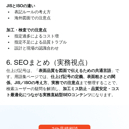
JISとISOの違い
表記ルールの考え方
海外図面での注意点
加工・検査での注意点
指定過多によるコスト増
指定不足による品質トラブル
設計と現場の認識合わせ
6. SEOまとめ（実務視点）
仕上げ記号は、「
表面品質を図面で伝えるための共通言語
」で
す。用語集ページでは、
仕上げ記号の定義、表面粗さとの関
係、JIS／ISOの考え方、実務での注意点
まで整理することで、
検索ユーザーの疑問を解消し、
加工ミス防止・品質安定・コス
ト最適化につながる実務直結型SEOコンテンツ
になります。
24h見積相談