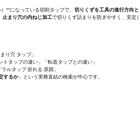
ル）**になっている切削タップで、
切りくずを工具の進行方向
、
止まり穴の内ねじ加工
で切りくず詰まりを防ぎやすく、安定
まり穴 タップ」
ントタップの違い」「転造タップとの違い」
イラルタップ 折れる 原因」
定するか
」という実務直結の検索が中心です。