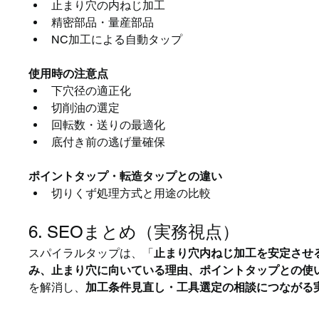
止まり穴の内ねじ加工
精密部品・量産部品
NC加工による自動タップ
使用時の注意点
下穴径の適正化
切削油の選定
回転数・送りの最適化
底付き前の逃げ量確保
ポイントタップ・転造タップとの違い
切りくず処理方式と用途の比較
6. SEOまとめ（実務視点）
スパイラルタップは、「
止まり穴内ねじ加工を安定させ
み、止まり穴に向いている理由、ポイントタップとの使
を解消し、
加工条件見直し・工具選定の相談につながる実