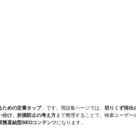
るための定番タップ
」です。用語集ページでは、
切りくず排出
い分け、折損防止の考え方
まで整理することで、検索ユーザー
務直結型SEOコンテンツ
になります。