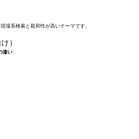
、製造現場系検索と親和性が高いテーマです。
向け）
の違い