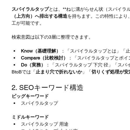
スパイラルタップ
とは、**ねじ溝がらせん状（スパイラ
（上方向）へ排出する構造
を持ちます。この特性により
工が可能です。
検索意図は以下の3層に整理できます。
Know（基礎理解）
：「スパイラルタップとは」「止
Compare（比較検討）
：「スパイラルタップとポイ
Do（実務）
：「スパイラルタップ 下穴 径」「スパ
BtoBでは「
止まり穴で折れないか
」「
切りくず処理が安
2. SEOキーワード構造
ビッグキーワード
スパイラルタップ
ミドルキーワード
スパイラルタップ 用途