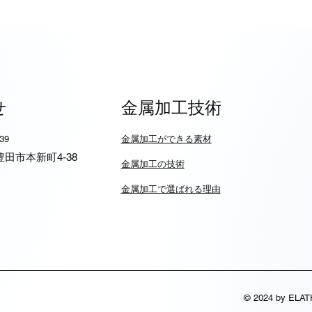
せ
金属加工技術
939
​金属加工ができる素材
6 豊田市本新町4-38
​金属加工の技術
金属加工で選ばれる理由
© 2024 by ELA