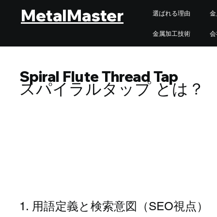
MetalMaster
選ばれる理由
金
金属加工技術
会
Spiral Flute Thread Tap
スパイラルタップ とは？
スパイラルタップとは｜S
1. 用語定義と検索意図（SEO視点）