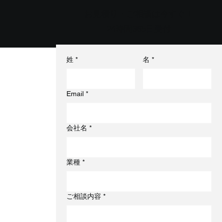
お見積り・ご相談は今すぐ！
24時間365日受付
姓
*
名
*
Email
*
会社名
*
業種
*
案
ご相談内容
*