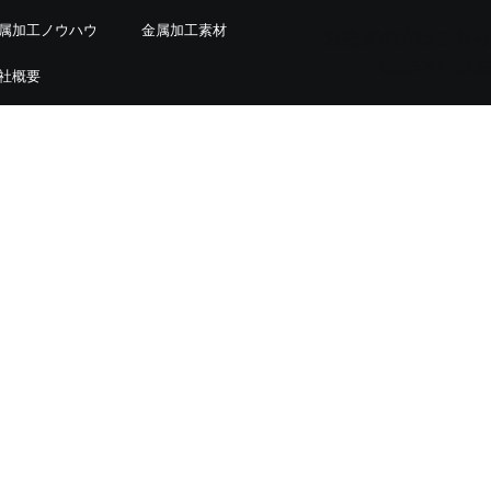
属加工ノウハウ
金属加工素材
お急ぎの方はこちら
0565-41-3939
社概要
EO観点での用語分析と記事構成