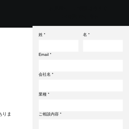
お見積り・ご相談は今すぐ！
24時間365日受付
姓
*
名
*
Email
*
会社名
*
業種
*
ありま
ご相談内容
*