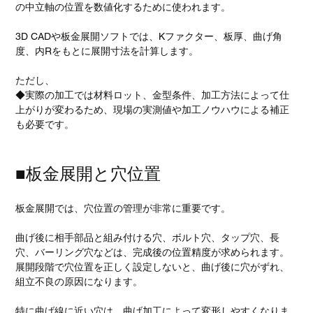
の中立軸の位置を数値化するために使われます。
3D CADや板金展開ソフトでは、Kファクター、板厚、曲げ角
度、内Rをもとに展開寸法を計算します。
ただし、
◆実際の加工では材料ロット、金型条件、加工方法によって仕
上がりが変わるため、現場の実測値や加工ノウハウによる補正
も必要です。
■板金展開と穴位置
板金展開では、穴位置の管理が非常に重要です。
曲げ後に相手部品と組み付ける穴、ボルト穴、タップ穴、長
穴、バーリング穴などは、完成後の位置精度が求められます。
展開段階で穴位置を正しく設定しないと、曲げ後に穴がずれ、
組立不良の原因になります。
特に曲げ線に近い穴は、曲げ加工によって変形しやすくなりま