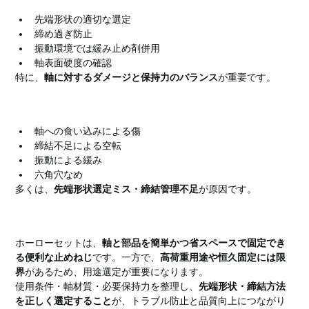
先端形状の適切な選定
締め過ぎ防止
振動環境では緩み止め剤併用
軸表面硬度の確認
特に、
軸に対するダメージと保持力のバランス
が重要です。
よくあるトラブル
軸への食い込みによる傷
締結不足による空転
振動による緩み
六角穴なめ
多くは、
先端形状選定ミス・締結管理不足
が原因です。
まとめ
ホーローセットは、
軸と部品を簡単かつ省スペースで固定でき
る便利な止めねじ
です。一方で、
高荷重用途や恒久固定には限
界
があるため、用途選定が重要になります。
使用条件・軸材質・必要保持力を整理し、
先端形状・締結方法
を正しく選定すること
が、トラブル防止と品質向上につながり