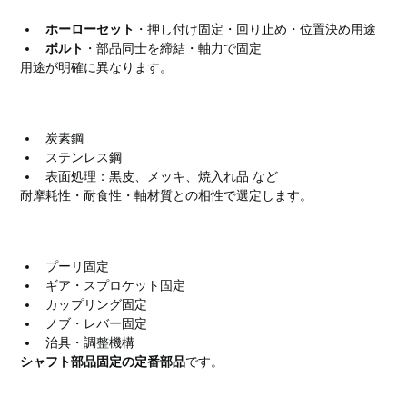
ホーローセット
・押し付け固定・回り止め・位置決め用途
ボルト
・部品同士を締結・軸力で固定
用途が明確に異なります。
材質・表面処理
炭素鋼
ステンレス鋼
表面処理：黒皮、メッキ、焼入れ品 など
耐摩耗性・耐食性・軸材質との相性で選定します。
ホーローセットの主な用途
プーリ固定
ギア・スプロケット固定
カップリング固定
ノブ・レバー固定
治具・調整機構
シャフト部品固定の定番部品
です。
使用時の注意点