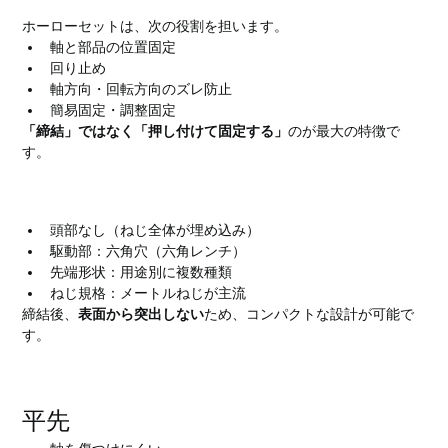
ホーローセットは、次の役割を担います。
軸と部品の位置固定
回り止め
軸方向・回転方向のズレ防止
簡易固定・調整固定
「締結」ではなく「押し付けて固定する」
のが最大の特徴で
す。
ホーローセットの基本構造
頭部なし（ねじ全体が埋め込み）
駆動部：六角穴（六角レンチ）
先端形状：用途別に複数種類
ねじ規格：メートルねじが主流
締結後、
表面から突出しない
ため、コンパクトな設計が可能で
す。
ホーローセットの主な先端形状
平先