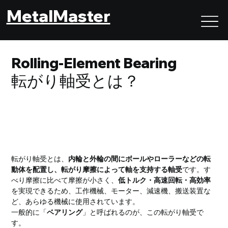
MetalMaster
Rolling-Element Bearing
転がり軸受とは？
転がり軸受とは？｜低摩擦で回転・直線運動を支える高
効率な軸受
転がり軸受とは、
内輪と外輪の間にボールやローラーなどの転
動体を配置し、転がり摩擦によって軸を支持する軸受
です。す
べり摩擦に比べて摩擦が小さく、
低トルク・高速回転・高効率
を実現できるため、工作機械、モーター、減速機、搬送装置な
ど、あらゆる機械に使用されています。
一般的に「
ベアリング
」と呼ばれるのが、この転がり軸受で
す。