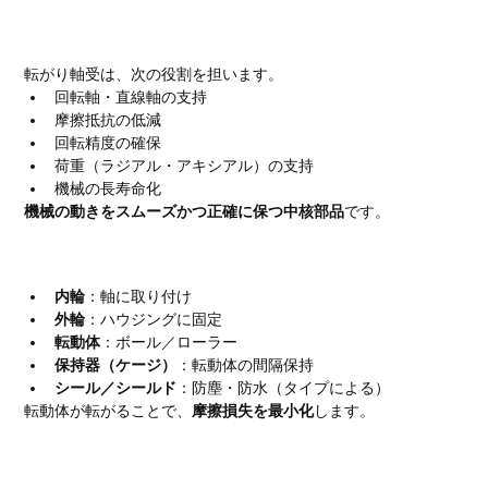
転がり軸受の役割
転がり軸受は、次の役割を担います。
回転軸・直線軸の支持
摩擦抵抗の低減
回転精度の確保
荷重（ラジアル・アキシアル）の支持
機械の長寿命化
機械の動きをスムーズかつ正確に保つ中核部品
です。
転がり軸受の基本構造
内輪
：軸に取り付け
外輪
：ハウジングに固定
転動体
：ボール／ローラー
保持器（ケージ）
：転動体の間隔保持
シール／シールド
：防塵・防水（タイプによる）
転動体が転がることで、
摩擦損失を最小化
します。
転がり軸受の特徴