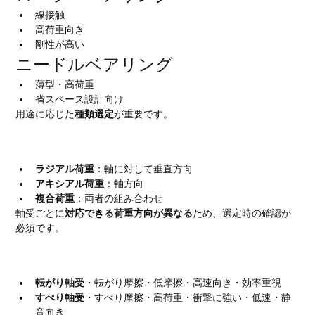
線接触
高荷重向き
剛性が高い
ニードルベアリング
薄型・高荷重
省スペース設計向け
用途に応じた
種類選定
が重要です。
支持できる荷重の種類
ラジアル荷重
：軸に対して垂直方向
アキシアル荷重
：軸方向
複合荷重
：両者の組み合わせ
軸受ごとに
対応できる荷重方向が異なる
ため、選定時の確認が
必須です。
転がり軸受とすべり軸受の違い
転がり軸受
・転がり摩擦・低摩擦・高速向き・効率重視
すべり軸受
・すべり摩擦・高荷重・衝撃に強い・低速・静
音向き