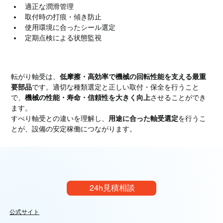
適正な潤滑管理
取付時の打痕・傾き防止
使用環境に合ったシール選定
定期点検による状態監視
まとめ
転がり軸受は、
低摩擦・高効率で機械の回転性能を支える最重
要部品
です。適切な種類選定と正しい取付・保全を行うこと
で、
機械の性能・寿命・信頼性を大きく向上
させることができ
ます。
すべり軸受との違いを理解し、
用途に合った軸受選定
を行うこ
とが、設備の安定稼働につながります。
24h見積相談
公式サイト