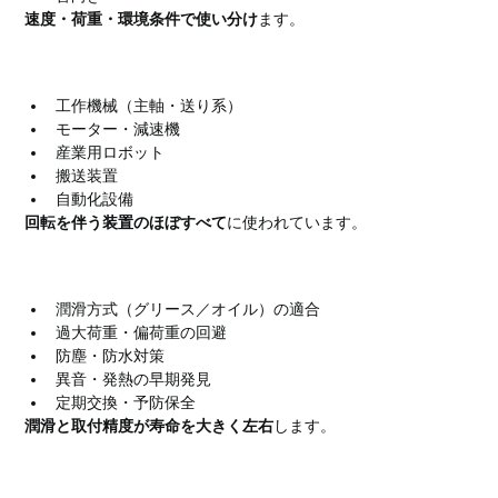
速度・荷重・環境条件で使い分け
ます。
転がり軸受の主な用途
工作機械（主軸・送り系）
モーター・減速機
産業用ロボット
搬送装置
自動化設備
回転を伴う装置のほぼすべて
に使われています。
使用時・保全時の注意点
潤滑方式（グリース／オイル）の適合
過大荷重・偏荷重の回避
防塵・防水対策
異音・発熱の早期発見
定期交換・予防保全
潤滑と取付精度が寿命を大きく左右
します。
転がり軸受を長持ちさせるポイント