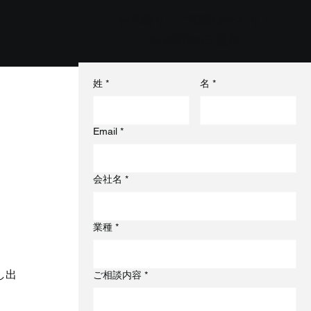
お見積り・ご相談は今すぐ！
24時間365日受付
姓
*
名
*
Email
*
会社名
*
業種
*
し出
ご相談内容
*