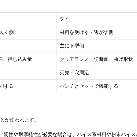
ダイ
抜く側
材料を受ける・逃がす側
主に下型側
R、押し込み量
クリアランス、切断面、曲げ形状
刃先・穴周辺
能する
パンチとセットで機能する
などが使われます。
高い靭性や耐摩耗性が必要な場合は、ハイス系材料や粉末ハイス