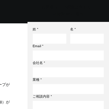
お見積り・ご相談は今すぐ！
24時間365日受付
姓
*
名
*
Email
*
会社名
*
業種
*
ープが
ご相談内容
*
御）が