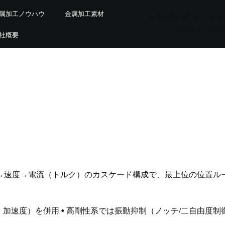
属加工ノウハウ
金属加工素材
お急ぎの方はこちら
0565-41-3939
社概要
→速度→電流（トルク）のカスケード構成で、最上位の位置ル
・加速度）を併用 • 高剛性系では振動抑制（ノッチ/二自由度制