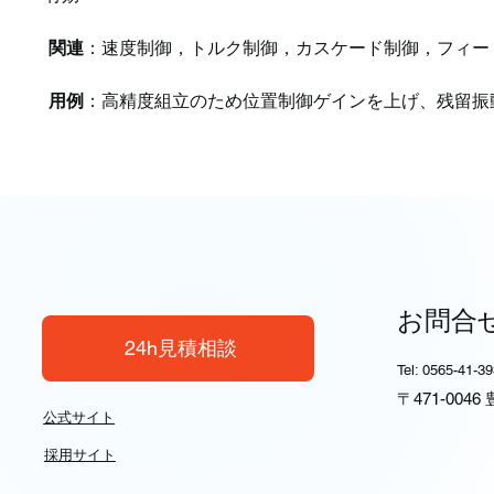
関連
：速度制御，トルク制御，カスケード制御，フィー
用例
：高精度組立のため位置制御ゲインを上げ、残留振
お問合
24h見積相談
Tel: 0565-41-3
〒471-004
公式サイト
採用サイト