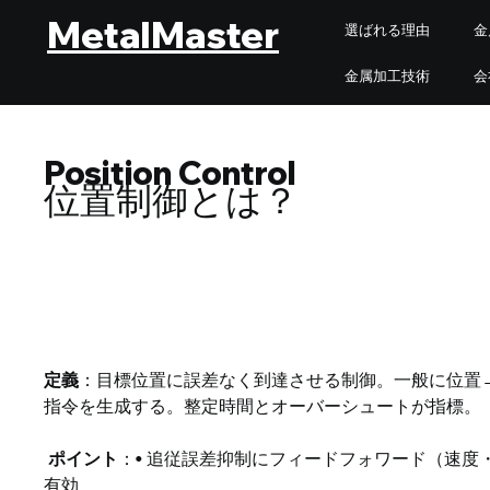
MetalMaster
選ばれる理由
金
金属加工技術
会
Position Control
位置制御とは？
定義
：目標位置に誤差なく到達させる制御。一般に位置
指令を生成する。整定時間とオーバーシュートが指標。
ポイント
：• 追従誤差抑制にフィードフォワード（速度
有効