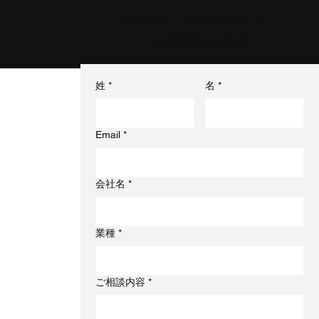
お見積り・ご相談は今すぐ！
24時間365日受付
姓
*
名
*
Email
*
会社名
*
業種
*
ご相談内容
*