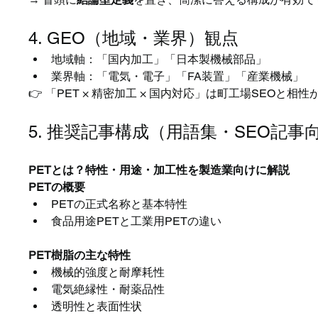
4. GEO（地域・業界）観点
地域軸：「国内加工」「日本製機械部品」
業界軸：「電気・電子」「FA装置」「産業機械」
👉 「PET × 精密加工 × 国内対応」は町工場SEOと相
5. 推奨記事構成（用語集・SEO記事
PETとは？特性・用途・加工性を製造業向けに解説
PETの概要
PETの正式名称と基本特性
食品用途PETと工業用PETの違い
PET樹脂の主な特性
機械的強度と耐摩耗性
電気絶縁性・耐薬品性
透明性と表面性状