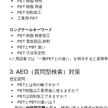
PET 樹脂 特性
PET 樹脂 用途
PET 切削加工
工業用 PET
ロングテールキーワード
PET 樹脂 精密加工
PET 電気部品 材料
PETとPBT 違い
PET 寸法安定性
👉 用語集では「一般PETとの違い」を明示すると直帰
3. AEO（質問型検索）対策
想定質問：
PETとは何の略ですか？
PET樹脂は工業用途に使えますか？
PETは切削加工できますか？
PETとPBTの違いは？
→ 冒頭に
結論型定義
を置き、簡潔に答える構成が有効で