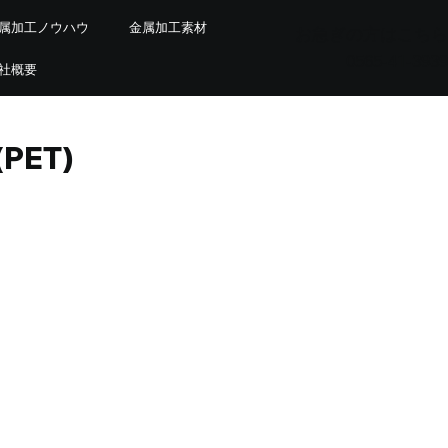
属加工ノウハウ
金属加工素材
お急ぎの方はこちら
0565-41-3939
社概要
(PET)
用語分析と記事構成案