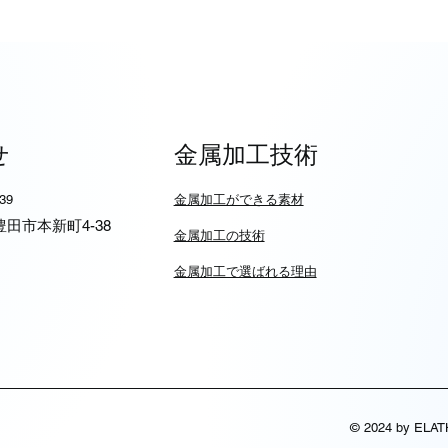
せ
金属加工技術
939
​金属加工ができる素材
6 豊田市本新町4-38
​金属加工の技術
金属加工で選ばれる理由
© 2024 by ELA