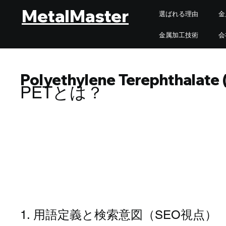
MetalMaster
選ばれる理由
金
金属加工技術
会
Polyethylene Terephthalate 
PETとは？
PETとは｜SEO観点での
1. 用語定義と検索意図（SEO視点）