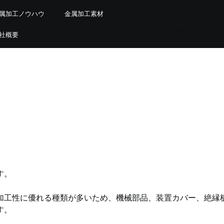
属加工ノウハウ
金属加工素材
お急ぎの方はこちら
0565-41-3939
社概要
す。
加工性に優れる種類が多いため、機械部品、装置カバー、絶縁
す。