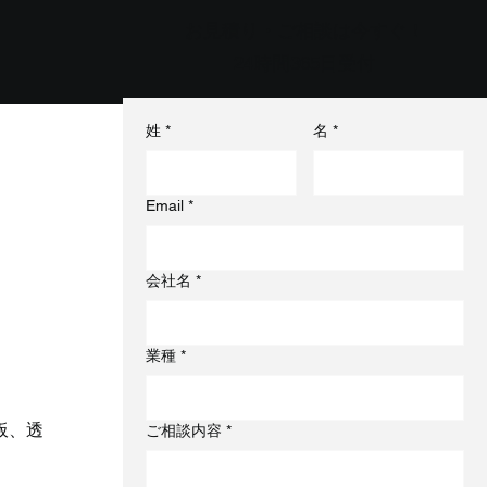
お見積り・ご相談は今すぐ！
24時間365日受付
姓
*
名
*
Email
*
会社名
*
業種
*
板、透
ご相談内容
*