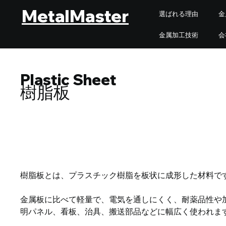
MetalMaster
選ばれる理由
金
金属加工技術
会
Plastic Sheet
樹脂板
樹脂板とは、プラスチック樹脂を板状に成形した材料で
金属板に比べて軽量で、電気を通しにくく、耐薬品性や
明パネル、看板、治具、搬送部品などに幅広く使われま