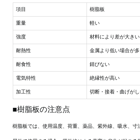
項目
樹脂板
重量
軽い
強度
材料により差が大きい
耐熱性
金属より低い場合が多
耐食性
錆びない
電気特性
絶縁性が高い
加工性
切断・接着・曲げがし
■樹脂板の注意点
樹脂板では、使用温度、荷重、薬品、紫外線、吸水、寸