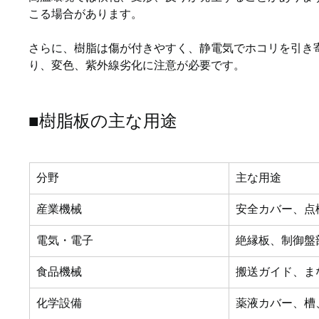
こる場合があります。
さらに、樹脂は傷が付きやすく、静電気でホコリを引き
り、変色、紫外線劣化に注意が必要です。
■樹脂板の主な用途
分野
主な用途
産業機械
安全カバー、点
電気・電子
絶縁板、制御盤
食品機械
搬送ガイド、ま
化学設備
薬液カバー、槽