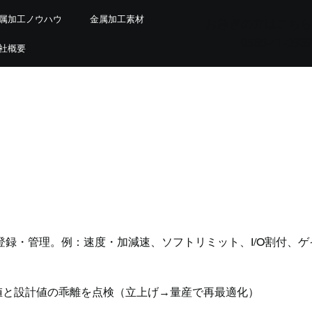
属加工ノウハウ
金属加工素材
お急ぎの方はこちら
0565-41-3939
社概要
録・管理。例：速度・加減速、ソフトリミット、I/O割付、ゲ
。
現場値と設計値の乖離を点検（立上げ→量産で再最適化）