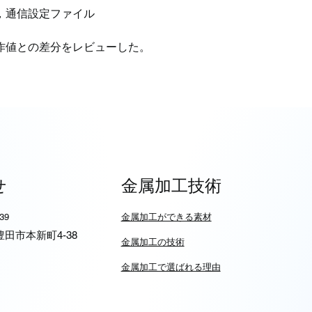
，通信設定ファイル
作値との差分をレビューした。
せ
金属加工技術
939
​金属加工ができる素材
6 豊田市本新町4-38
​金属加工の技術
金属加工で選ばれる理由