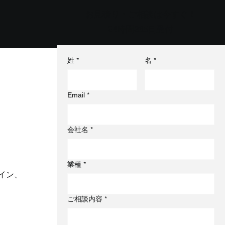
お見積り・ご相談は今すぐ！
24時間365日受付
姓
*
名
*
Email
*
会社名
*
業種
*
イン、
ご相談内容
*