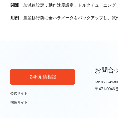
関連
：加減速設定，動作速度設定，トルクチューニング
用例
：量産移行前に全パラメータをバックアップし、試
お問合
24h見積相談
Tel: 0565-41-3
〒471-004
公式サイト
採用サイト