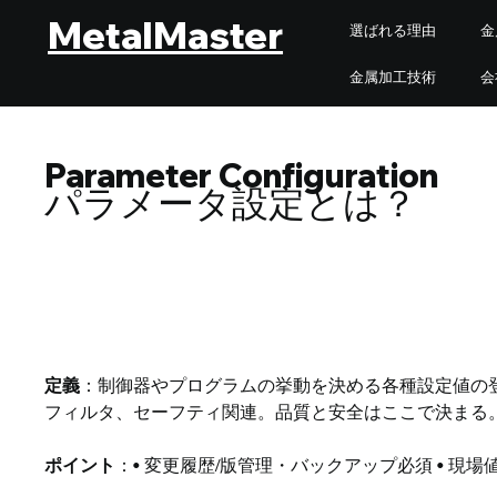
MetalMaster
選ばれる理由
金
金属加工技術
会
Parameter Configuration
パラメータ設定とは？
定義
：制御器やプログラムの挙動を決める各種設定値の登
フィルタ、セーフティ関連。品質と安全はここで決まる
ポイント
：• 変更履歴/版管理・バックアップ必須 • 