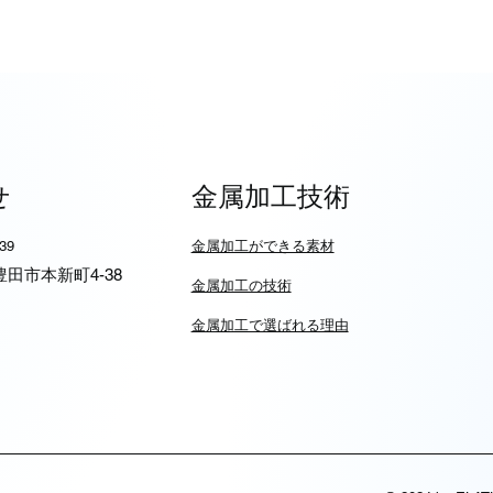
せ
金属加工技術
939
​金属加工ができる素材
6 豊田市本新町4-38
​金属加工の技術
金属加工で選ばれる理由