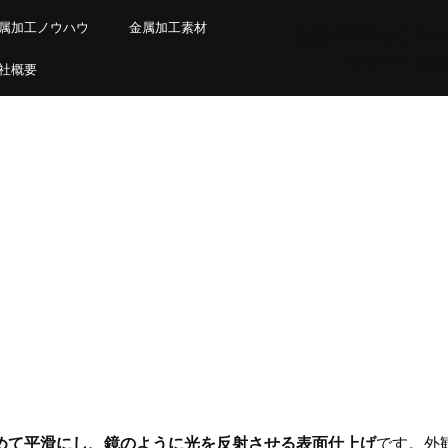
属加工ノウハウ
金属加工素材
お急ぎの方はこちら
0565-41-3939
社概要
滑性と光沢を実現する最上級の
めて平滑にし、鏡のように光を反射させる表面仕上げ
です。外