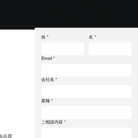
お見積り・ご相談は今すぐ！
24時間365日受付
姓
*
名
*
Email
*
会社名
*
業種
*
表
ご相談内容
*
観品質