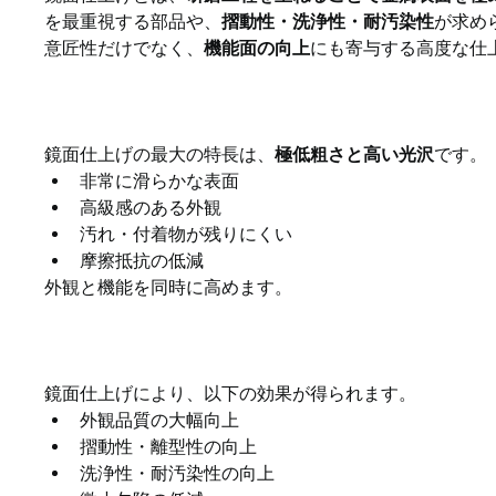
を最重視する部品や、
摺動性・洗浄性・耐汚染性
が求め
意匠性だけでなく、
機能面の向上
にも寄与する高度な仕
鏡面仕上げの特徴
鏡面仕上げの最大の特長は、
極低粗さと高い光沢
です。
非常に滑らかな表面
高級感のある外観
汚れ・付着物が残りにくい
摩擦抵抗の低減
外観と機能を同時に高めます。
鏡面仕上げで得られる主な
鏡面仕上げにより、以下の効果が得られます。
外観品質の大幅向上
摺動性・離型性の向上
洗浄性・耐汚染性の向上