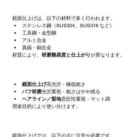
鏡面仕上げが向いている材
鏡面仕上げは、以下の材料で多く行われます。
ステンレス鋼（SUS304、SUS316 など）
工具鋼・金型鋼
アルミ合金
真鍮・銅合金
材質により、
研磨難易度と仕上がり
が異なります。
鏡面仕上げと他表面仕上げ
鏡面仕上げ
高光沢・極低粗さ
バフ研磨
光沢重視・粗さはやや残る
ヘアライン／梨地
意匠性重視・マット調
用途目的により使い分けます。
鏡面仕上げ時の注意点
鏡面仕上げでは、以下の点に注意が必要です。