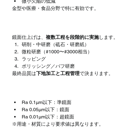
微小欠陥の低減
金型や医療・食品分野で特に有効です。
鏡面仕上げの代表的な工程
鏡面仕上げは、
複数工程を段階的に実施
します。
研削・中研磨（砥石・研磨紙）
微粒研磨（#1000〜#3000相当）
ラッピング
ポリッシング／バフ研磨
最終品質は
下地加工と工程管理
で決まります。
鏡面仕上げの表面粗さ目安
Ra 0.1μm以下：準鏡面
Ra 0.05μm以下：鏡面
Ra 0.01μm以下：超鏡面
※用途・材質により要求値は異なります。