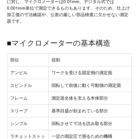
に対し、マイクロメーターは0.01mm、デジタル式では
0.001mm単位で測定できるものもあります。そのため、仕上げ
加工後の寸法確認や、公差の厳しい部品検査に欠かせない測定
器です。
■マイクロメーターの基本構造
部位
役割
アンビル
ワークを受ける固定側の測定面
スピンドル
回転して前後に動く可動側の測定面
フレーム
測定器全体を支える本体部分
スリーブ
基準目盛が刻まれている部分
シンブル
回転させて寸法を読み取る部分
ラチェットストッ
一定の測定圧で測るための機構