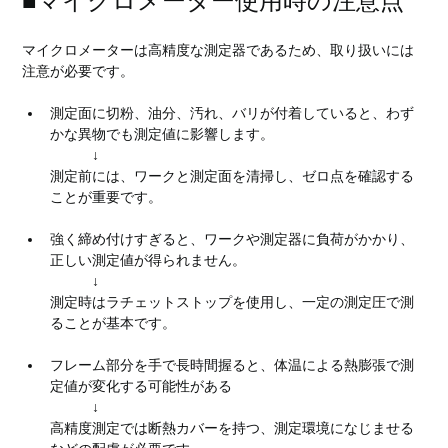
■マイクロメーター使用時の注意点
マイクロメーターは高精度な測定器であるため、取り扱いには
注意が必要です。
測定面に切粉、油分、汚れ、バリが付着していると、わず
かな異物でも測定値に影響します。
　　　↓
測定前には、ワークと測定面を清掃し、ゼロ点を確認する
ことが重要です。
強く締め付けすぎると、ワークや測定器に負荷がかかり、
正しい測定値が得られません。
　　　↓
測定時はラチェットストップを使用し、一定の測定圧で測
ることが基本です。
フレーム部分を手で長時間握ると、体温による熱膨張で測
定値が変化する可能性がある
　　　↓
高精度測定では断熱カバーを持つ、測定環境になじませる