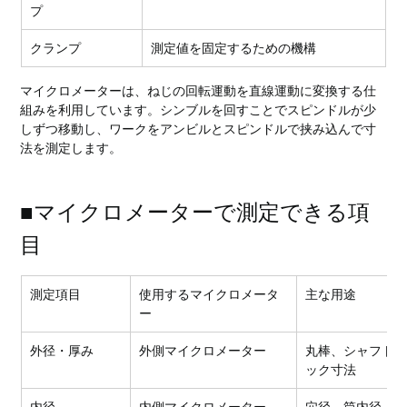
プ
クランプ
測定値を固定するための機構
マイクロメーターは、ねじの回転運動を直線運動に変換する仕
組みを利用しています。シンブルを回すことでスピンドルが少
しずつ移動し、ワークをアンビルとスピンドルで挟み込んで寸
法を測定します。
■マイクロメーターで測定できる項
目
測定項目
使用するマイクロメータ
主な用途
ー
外径・厚み
外側マイクロメーター
丸棒、シャフト
ック寸法
内径
内側マイクロメーター
穴径、筒内径、