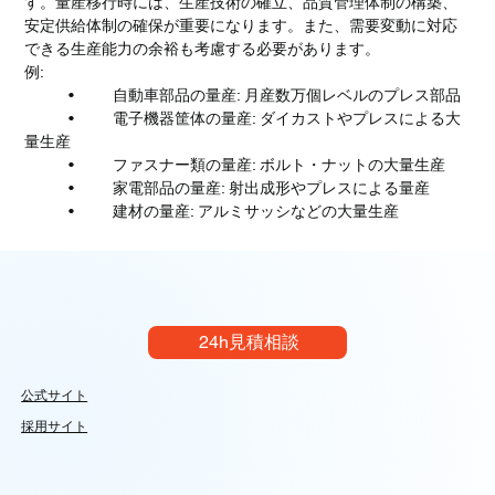
す。量産移行時には、生産技術の確立、品質管理体制の構築、
安定供給体制の確保が重要になります。また、需要変動に対応
できる生産能力の余裕も考慮する必要があります。
例:
	•	自動車部品の量産: 月産数万個レベルのプレス部品
	•	電子機器筐体の量産: ダイカストやプレスによる大
量生産
	•	ファスナー類の量産: ボルト・ナットの大量生産
	•	家電部品の量産: 射出成形やプレスによる量産
	•	建材の量産: アルミサッシなどの大量生産
24h見積相談
公式サイト
採用サイト