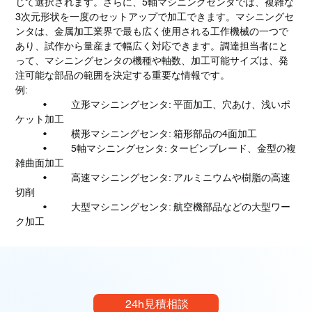
じて選択されます。さらに、5軸マシニングセンタでは、複雑な
3次元形状を一度のセットアップで加工できます。マシニングセ
ンタは、金属加工業界で最も広く使用される工作機械の一つで
あり、試作から量産まで幅広く対応できます。調達担当者にと
って、マシニングセンタの機種や軸数、加工可能サイズは、発
注可能な部品の範囲を決定する重要な情報です。
例:
	•	立形マシニングセンタ: 平面加工、穴あけ、浅いポ
ケット加工
	•	横形マシニングセンタ: 箱形部品の4面加工
	•	5軸マシニングセンタ: タービンブレード、金型の複
雑曲面加工
	•	高速マシニングセンタ: アルミニウムや樹脂の高速
切削
	•	大型マシニングセンタ: 航空機部品などの大型ワー
ク加工
24h見積相談