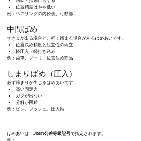
回転・摺動に適する
位置精度はやや低い
例：ベアリングの内径側、可動部
中間ばめ
すきまが出る場合と、軽く締まる場合があるはめあいです。
位置決め精度と組立性の両立
軽圧入・軽打ち込み
例：歯車、プーリ、位置決め部品
しまりばめ（圧入）
必ず締まりが生じるはめあいです。
高い固定力
ガタが出ない
分解が困難
例：ピン、ブッシュ、圧入軸
はめあい公差の指定方法
はめあいは、
JISの公差等級記号
で指定されます。
例：