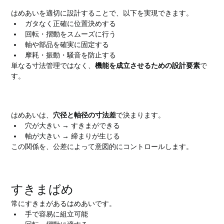
はめあいを適切に設計することで、以下を実現できます。
ガタなく正確に位置決めする
回転・摺動をスムーズに行う
軸や部品を確実に固定する
摩耗・振動・騒音を防止する
単なる寸法管理ではなく、
機能を成立させるための設計要素
で
す。
はめあいの基本的な考え方
はめあいは、
穴径と軸径の寸法差
で決まります。
穴が大きい → すきまができる
軸が大きい → 締まりが生じる
この関係を、公差によって意図的にコントロールします。
はめあいの3つの種類
すきまばめ
常にすきまがあるはめあいです。
手で容易に組立可能