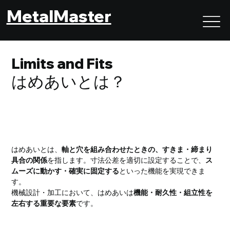
MetalMaster
Limits and Fits
はめあいとは？
はめあいとは？｜軸と穴の関係で決まる組立性と機能精
度の基本
はめあいとは、
軸と穴を組み合わせたときの、すきま・締まり
具合の関係
を指します。寸法公差を適切に設定することで、
ス
ムーズに動かす・確実に固定する
といった機能を実現できま
す。
機械設計・加工において、はめあいは
機能・耐久性・組立性を
左右する重要な要素
です。
はめあいの目的