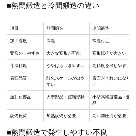
■熱間鍛造と冷間鍛造の違い
項目
熱間鍛造
冷間鍛造
加工温度
高温
常温付近
変形のしやすさ
大きな変形が可能
変形抵抗が大きい
寸法精度
ややばらつきやすい
高精度を出しやすい
表面品質
酸化スケールが出や
表面がきれいになりや
すい
い
適した部品
大型部品・複雑形状
小型高精度部品・量産
品
設備負荷
加熱設備が必要
高い加圧力が必要
■熱間鍛造で発生しやすい不良