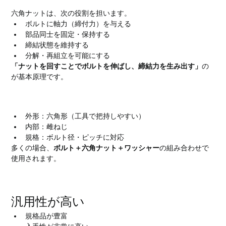
六角ナットは、次の役割を担います。
ボルトに軸力（締付力）を与える
部品同士を固定・保持する
締結状態を維持する
分解・再組立を可能にする
「ナットを回すことでボルトを伸ばし、締結力を生み出す」
の
が基本原理です。
六角ナットの基本構造
外形：六角形（工具で把持しやすい）
内部：雌ねじ
規格：ボルト径・ピッチに対応
多くの場合、
ボルト＋六角ナット＋ワッシャー
の組み合わせで
使用されます。
六角ナットの特徴
汎用性が高い
規格品が豊富