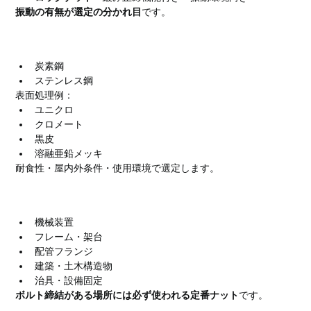
振動の有無が選定の分かれ目
です。
材質・表面処理
炭素鋼
ステンレス鋼
表面処理例：
ユニクロ
クロメート
黒皮
溶融亜鉛メッキ
耐食性・屋内外条件・使用環境で選定します。
六角ナットの主な用途
機械装置
フレーム・架台
配管フランジ
建築・土木構造物
治具・設備固定
ボルト締結がある場所には必ず使われる定番ナット
です。