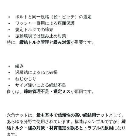
使用時の注意点
ボルトと同一規格（径・ピッチ）の選定
ワッシャー併用による座面保護
規定トルクでの締結
振動環境では緩み止め対策
特に、
締結トルク管理と緩み対策
が重要です。
よくあるトラブル
緩み
過締結によるねじ破損
ねじかじり
サイズ違いによる締結不良
多くは、
締結管理不足・選定ミス
が原因です。
まとめ
六角ナットは、
最も基本で信頼性の高い締結用ナット
として、
あらゆる分野で使用されています。構造はシンプルですが、
締
結トルク・緩み対策・材質選定を誤るとトラブルの原因
になり
ます。