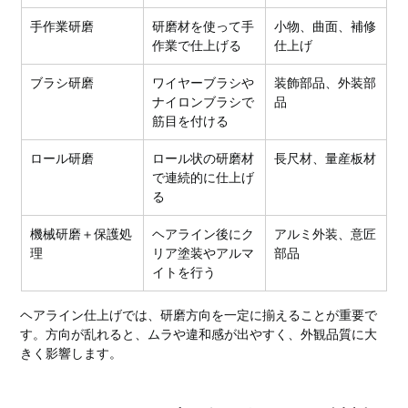
手作業研磨
研磨材を使って手
小物、曲面、補修
作業で仕上げる
仕上げ
ブラシ研磨
ワイヤーブラシや
装飾部品、外装部
ナイロンブラシで
品
筋目を付ける
ロール研磨
ロール状の研磨材
長尺材、量産板材
で連続的に仕上げ
る
機械研磨＋保護処
ヘアライン後にク
アルミ外装、意匠
理
リア塗装やアルマ
部品
イトを行う
ヘアライン仕上げでは、研磨方向を一定に揃えることが重要で
す。方向が乱れると、ムラや違和感が出やすく、外観品質に大
きく影響します。