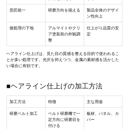
意匠統一
研磨方向を揃える
製品全体のデザイ
ン性向上
後処理の下地
アルマイトやクリ
仕上がり品質の安
ア塗装前の外観調
定
整
ヘアライン仕上げは、見た目の質感を整える目的で使われるこ
とが多い処理です。光沢を抑えつつ、金属の素材感を活かした
い場合に有効です。
■ヘアライン仕上げの加工方法
加工方法
特徴
主な用途
研磨ベルト加工
ベルト研磨機で一
板材、パネル、カ
定方向に研磨目を
バー
付ける