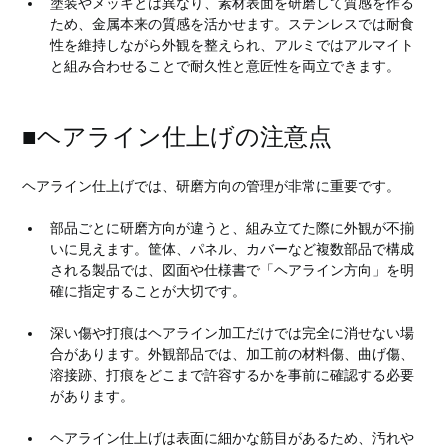
塗装やメッキとは異なり、素材表面を研磨して質感を作る
ため、金属本来の質感を活かせます。ステンレスでは耐食
性を維持しながら外観を整えられ、アルミではアルマイト
と組み合わせることで耐久性と意匠性を両立できます。
■ヘアライン仕上げの注意点
ヘアライン仕上げでは、研磨方向の管理が非常に重要です。
部品ごとに研磨方向が違うと、組み立てた際に外観が不揃
いに見えます。筐体、パネル、カバーなど複数部品で構成
される製品では、図面や仕様書で「ヘアライン方向」を明
確に指定することが大切です。
深い傷や打痕はヘアライン加工だけでは完全に消せない場
合があります。外観部品では、加工前の材料傷、曲げ傷、
溶接跡、打痕をどこまで許容するかを事前に確認する必要
があります。
ヘアライン仕上げは表面に細かな筋目があるため、汚れや