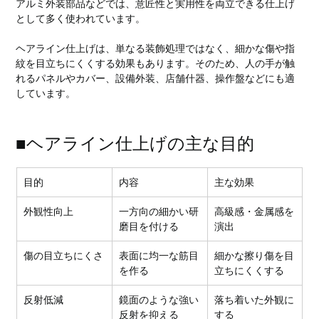
アルミ外装部品などでは、意匠性と実用性を両立できる仕上げ
として多く使われています。
ヘアライン仕上げは、単なる装飾処理ではなく、細かな傷や指
紋を目立ちにくくする効果もあります。そのため、人の手が触
れるパネルやカバー、設備外装、店舗什器、操作盤などにも適
しています。
■ヘアライン仕上げの主な目的
目的
内容
主な効果
外観性向上
一方向の細かい研
高級感・金属感を
磨目を付ける
演出
傷の目立ちにくさ
表面に均一な筋目
細かな擦り傷を目
を作る
立ちにくくする
反射低減
鏡面のような強い
落ち着いた外観に
反射を抑える
する