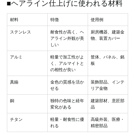
■ヘアライン仕上げに使われる材料
材料
特徴
使用例
ステンレス
耐食性が高く、ヘ
厨房機器、建築金
アライン外観が美
物、装置カバー
しい
アルミ
軽量で加工性がよ
筐体、パネル、銘
く、アルマイトと
板
の相性が良い
真鍮
金色の質感を活か
装飾部品、インテ
せる
リア金物
銅
独特の色味と経年
建築部材、意匠部
変化がある
品
チタン
軽量・耐食性に優
高級外装、医療・
れる
精密部品