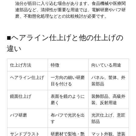
油分が筋目に入り込む場合があります。食品機械や医療関
連部品など、清掃性が重要な用途では、電解研磨やバフ研
磨、不動態化処理などとの比較検討が必要です。
■ヘアライン仕上げと他の仕上げの
違い
仕上げ方法
特徴
向いている用途
ヘアライン仕上げ
一方向の細い研磨
パネル、筐体、外
目を付ける
装部品
鏡面仕上げ
表面を鏡のように
装飾部品、高級外
磨く
装、反射用途
バフ研磨
布バフで光沢を出
光沢仕上げ、意匠
す
部品
サンドブラスト
研磨材で梨地・艶
マット外観、塗装