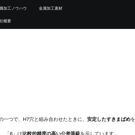
属加工ノウハウ
金属加工素材
お急ぎの方はこちら
0565-41-3939
社概要
わせて使われる代表的な軸公差
の一つで、H7穴と組み合わせたときに、
安定したすきまばめ
、「6」は
比較的精度の高い公差等級
を示しています。