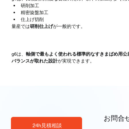
研削加工
精密旋盤加工
仕上げ切削
量産では
研削仕上げ
が一般的です。
まとめ
g6は、
軸側で最もよく使われる標準的なすきまばめ用公
バランスが取れた設計
が実現できます。
お問合
24h見積相談