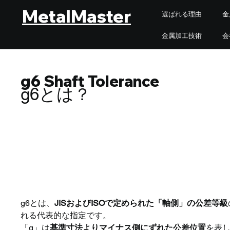
MetalMaster
選ばれる理由
金
金属加工技術
会
g6 Shaft Tolerance
g6とは？
g6とは？｜H7穴と組み合
g6とは、
JISおよびISOで定められた「軸側」の公差等級
れる代表的な指定です。
「g」は
基準寸法よりマイナス側にずれた公差位置
を表し