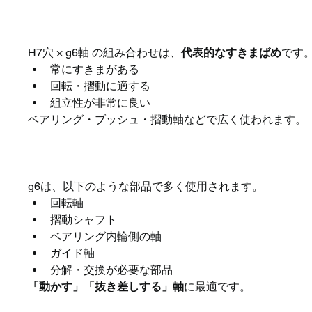
H7／g6のはめあい特性
H7穴 × g6軸 の組み合わせは、
代表的なすきまばめ
です
常にすきまがある
回転・摺動に適する
組立性が非常に良い
ベアリング・ブッシュ・摺動軸などで広く使われます。
g6が向いている主な用途
g6は、以下のような部品で多く使用されます。
回転軸
摺動シャフト
ベアリング内輪側の軸
ガイド軸
分解・交換が必要な部品
「動かす」「抜き差しする」軸
に最適です。