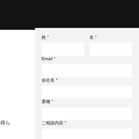
お見積り・ご相談は今すぐ！
24時間365日受付
姓
*
名
*
Email
*
会社名
*
業種
*
を得ら
ご相談内容
*