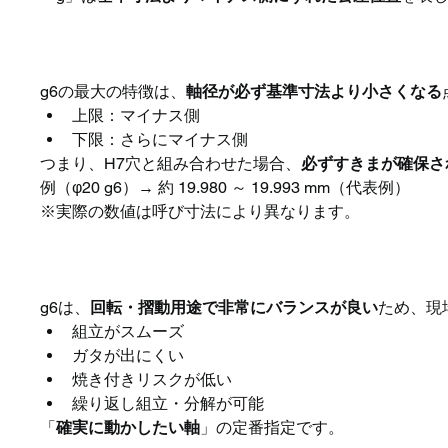
g6の基本的な意味
g6の最大の特徴は、
軸径が必ず基準寸法より小さくなる
上限：マイナス側
下限：さらにマイナス側
つまり、H7穴と組み合わせた場合、
必ずすきまが確保さ
例（φ20 g6）→ 約 19.980 ～ 19.993 mm（代表例）
※実際の数値は呼び寸法により異なります。
なぜg6がよく使われるのか
g6は、
回転・摺動用途で非常にバランスが良い
ため、現
組立がスムーズ
ガタが出にくい
焼き付きリスクが低い
繰り返し組立・分解が可能
「
確実に動かしたい軸
」の定番指定です。