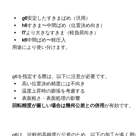
g6と他の軸公差との違い
g6
安定したすきまばめ（汎用）
h6
すきま〜中間ばめ（位置決め向き）
f7
より大きなすきま（軽負荷向き）
k6
中間ばめ〜軽圧入
用途により使い分けます。
g6指定時の注意点
g6を指定する際は、以下に注意が必要です。
高い位置決め精度には不向き
温度上昇時の膨張を考慮する
表面粗さ・表面処理の影響
回転精度が厳しい場合は幾何公差との併用
が有効です。
g6と加工方法の関係
g6は、比較的高精度な公差のため、以下の加工が多く用