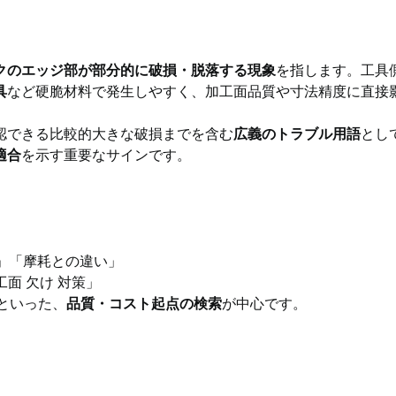
クのエッジ部が部分的に破損・脱落する現象
を指します。工具
具
など硬脆材料で発生しやすく、加工面品質や寸法精度に直接
認できる比較的大きな破損までを含む
広義のトラブル用語
とし
適合
を示す重要なサインです。
」
」「摩耗との違い」
工面 欠け 対策」
といった、
品質・コスト起点の検索
が中心です。