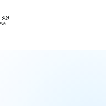
、
欠け
解消