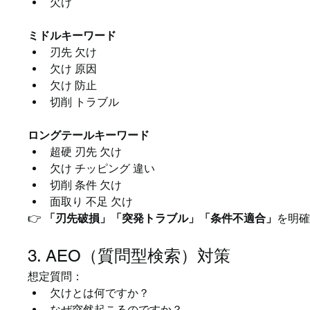
欠け
ミドルキーワード
刃先 欠け
欠け 原因
欠け 防止
切削 トラブル
ロングテールキーワード
超硬 刃先 欠け
欠け チッピング 違い
切削 条件 欠け
面取り 不足 欠け
👉 
「刃先破損」「突発トラブル」「条件不適合」
を明確
3. AEO（質問型検索）対策
想定質問：
欠けとは何ですか？
なぜ突然起こるのですか？