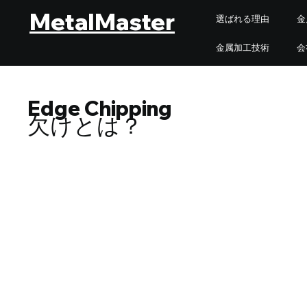
MetalMaster
選ばれる理由
金
金属加工技術
会
Edge Chipping
欠けとは？
欠けとは｜SEO観点での用