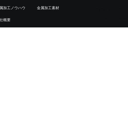
属加工ノウハウ
金属加工素材
お急ぎの方はこちら
0565-41-3939
社概要
語分析と記事構成案