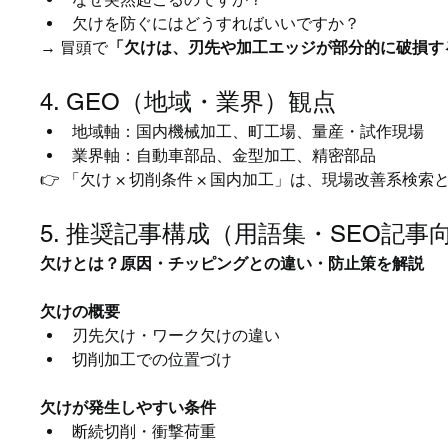
欠けを防ぐにはどうすればいいですか？
→ 冒頭で
「欠けは、刃先や加工エッジが部分的に破損す
4. GEO（地域・業界）観点
地域軸：国内機械加工、町工場、量産・試作現場
業界軸：自動車部品、金型加工、精密部品
👉 「欠け × 切削条件 × 国内加工」は、現場改善系
5. 推奨記事構成（用語集・SEO記事
欠けとは？原因・チッピングとの違い・防止策を解説
欠けの概要
刃先欠け・ワーク欠けの違い
切削加工での位置づけ
欠けが発生しやすい条件
断続切削・衝撃荷重