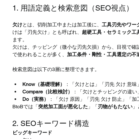
1. 用語定義と検索意図（SEO視点）
欠け
とは、切削加工中または加工後に、
工具刃先やワー
けは「刃先欠け」とも呼ばれ、
超硬工具・セラミック工
ます。
欠けは、チッピング（微小な刃先欠損）から、目視で確
で使われることが多く、
加工条件・剛性・工具選定の不
検索意図は以下の3層に整理できます。
Know（基礎理解）
：「欠けとは」「刃先 欠け 意味
Compare（比較検討）
：「欠けとチッピングの違い
Do（実務）
：「欠け 原因」「刃先 欠け 防止」「加
BtoBでは「
突然加工面が悪化した
」「
刃物がもたない
」
2. SEOキーワード構造
ビッグキーワード