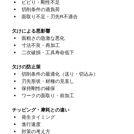
ビビり・剛性不足
切削条件の過負荷
面取り不足・刃先R不適合
欠けによる悪影響
面粗さの急激な悪化
寸法不良・再加工
二次破損・工具寿命低下
欠けの防止策
切削条件の最適化（送り・切込み）
刃先形状・材種の見直し
保持剛性の確保
ワークの面取り・前加工
チッピング・摩耗との違い
発生タイミング
進行速度
対策の考え方