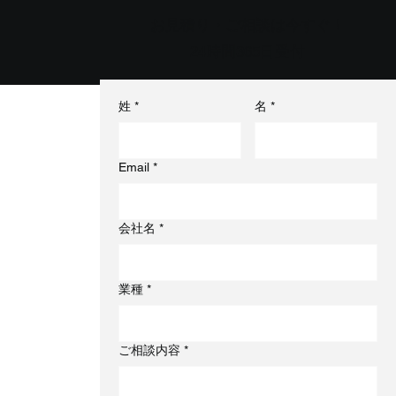
お見積り・ご相談は今すぐ！
24時間365日受付
姓
*
名
*
Email
*
会社名
*
業種
*
ご相談内容
*