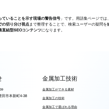
っていることを示す現場の警告信号
」です。用語集ページでは
での切り分け視点
まで整理することで、検索ユーザーの疑問を
直結型SEOコンテンツ
になります。
せ
金属加工技術
939
​金属加工ができる素材
6 豊田市本新町4-38
​金属加工の技術
金属加工で選ばれる理由