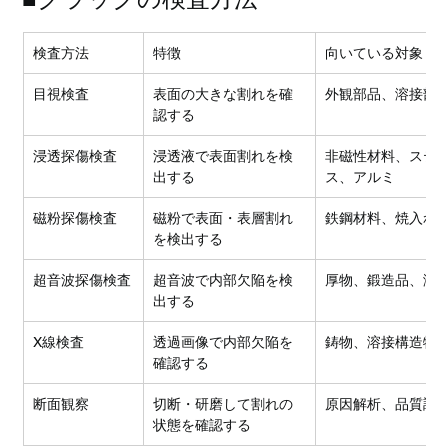
検査方法
特徴
向いている対象
目視検査
表面の大きな割れを確
外観部品、溶接部
認する
浸透探傷検査
浸透液で表面割れを検
非磁性材料、ステ
出する
ス、アルミ
磁粉探傷検査
磁粉で表面・表層割れ
鉄鋼材料、焼入れ
を検出する
超音波探傷検査
超音波で内部欠陥を検
厚物、鍛造品、溶
出する
X線検査
透過画像で内部欠陥を
鋳物、溶接構造物
確認する
断面観察
切断・研磨して割れの
原因解析、品質調
状態を確認する