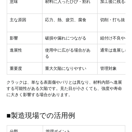
意味
材料に入ったひび・割れ
加工後に残る不
主な原因
応力、熱、疲労、腐食
切削・打ち抜き
影響
破損や漏れにつながる
組付け不良やケ
進展性
使用中に広がる場合があ
通常は進展しに
る
重要度
重大欠陥になりやすい
管理対象
クラックは、単なる表面傷やバリとは異なり、材料内部へ進展
する可能性がある欠陥です。見た目が小さくても、強度や寿命
に大きく影響する場合があります。
■製造現場での活用例
分野
管理ポイント