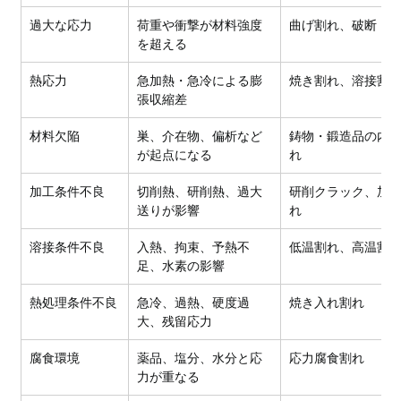
過大な応力
荷重や衝撃が材料強度
曲げ割れ、破断
を超える
熱応力
急加熱・急冷による膨
焼き割れ、溶接割
張収縮差
材料欠陥
巣、介在物、偏析など
鋳物・鍛造品の内
が起点になる
れ
加工条件不良
切削熱、研削熱、過大
研削クラック、加
送りが影響
れ
溶接条件不良
入熱、拘束、予熱不
低温割れ、高温割
足、水素の影響
熱処理条件不良
急冷、過熱、硬度過
焼き入れ割れ
大、残留応力
腐食環境
薬品、塩分、水分と応
応力腐食割れ
力が重なる