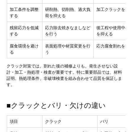
加工条件を調整
研削熱、切削熱、過大負
加工クラックを防
する
荷を抑える
残留応力を低減
応力除去焼きなましなど
後工程や使用中の
する
を行う
を抑える
腐食環境を避け
表面処理や材質変更を行
応力腐食割れを防
る
う
クラック対策では、割れた後の補修よりも、発生させない設
計・加工・熱処理・検査が重要です。特に重要部品では、材料
証明、熱処理条件、非破壊検査を組み合わせて品質を保証しま
す。
■クラックとバリ・欠けの違い
項目
クラック
バリ