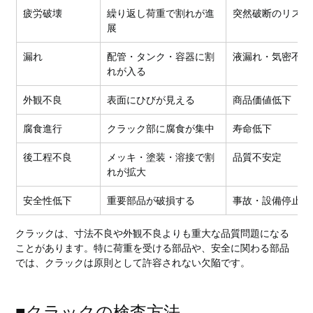
疲労破壊
繰り返し荷重で割れが進
突然破断のリスク
展
漏れ
配管・タンク・容器に割
液漏れ・気密不良
れが入る
外観不良
表面にひびが見える
商品価値低下
腐食進行
クラック部に腐食が集中
寿命低下
後工程不良
メッキ・塗装・溶接で割
品質不安定
れが拡大
安全性低下
重要部品が破損する
事故・設備停止の
クラックは、寸法不良や外観不良よりも重大な品質問題になる
ことがあります。特に荷重を受ける部品や、安全に関わる部品
では、クラックは原則として許容されない欠陥です。
■クラックの検査方法