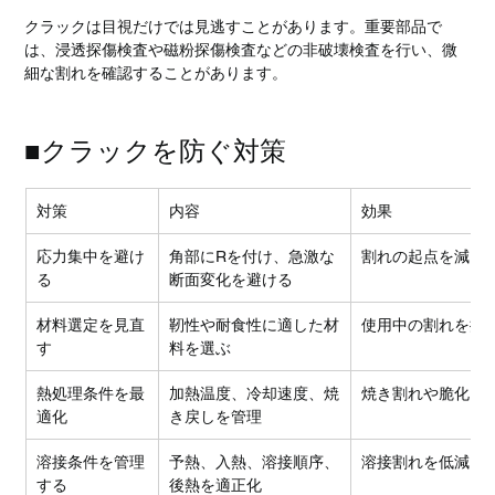
クラックは目視だけでは見逃すことがあります。重要部品で
は、浸透探傷検査や磁粉探傷検査などの非破壊検査を行い、微
細な割れを確認することがあります。
■クラックを防ぐ対策
対策
内容
効果
応力集中を避け
角部にRを付け、急激な
割れの起点を減ら
る
断面変化を避ける
材料選定を見直
靭性や耐食性に適した材
使用中の割れを抑
す
料を選ぶ
熱処理条件を最
加熱温度、冷却速度、焼
焼き割れや脆化を
適化
き戻しを管理
溶接条件を管理
予熱、入熱、溶接順序、
溶接割れを低減
する
後熱を適正化