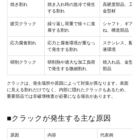
焼き割れ
焼き入れ時の急冷で発生
高硬度部品、工具
する割れ
金型材
疲労クラック
繰り返し荷重で徐々に進
シャフト、ギア、
展する割れ
ね、構造部品
応力腐食割れ
応力と腐食環境が重なっ
ステンレス、配管
て発生する割れ
液環境
研削クラック
研削熱や過大な加工負荷
焼入れ品、金型、
で発生する微細割れ
部品
クラックは、発生場所や原因によって対策が異なります。表面
に見える割れだけでなく、内部に隠れたクラックもあるため、
重要部品では非破壊検査が必要になる場合があります。
■クラックが発生する主な原因
原因
内容
代表例