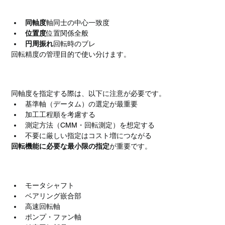
同軸度と他の幾何公差との違い
同軸度
軸同士の中心一致度
位置度
位置関係全般
円周振れ
回転時のブレ
回転精度の管理目的で使い分けます。
同軸度指定時の注意点
同軸度を指定する際は、以下に注意が必要です。
基準軸（データム）の選定が最重要
加工工程順を考慮する
測定方法（CMM・回転測定）を想定する
不要に厳しい指定はコスト増につながる
回転機能に必要な最小限の指定
が重要です。
同軸度が重要な主な用途
モータシャフト
ベアリング嵌合部
高速回転軸
ポンプ・ファン軸