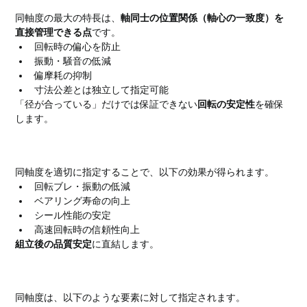
同軸度の最大の特長は、
軸同士の位置関係（軸心の一致度）を
直接管理できる点
です。
回転時の偏心を防止
振動・騒音の低減
偏摩耗の抑制
寸法公差とは独立して指定可能
「径が合っている」だけでは保証できない
回転の安定性
を確保
します。
同軸度で得られる主な効果
同軸度を適切に指定することで、以下の効果が得られます。
回転ブレ・振動の低減
ベアリング寿命の向上
シール性能の安定
高速回転時の信頼性向上
組立後の品質安定
に直結します。
同軸度の対象となる要素
同軸度は、以下のような要素に対して指定されます。