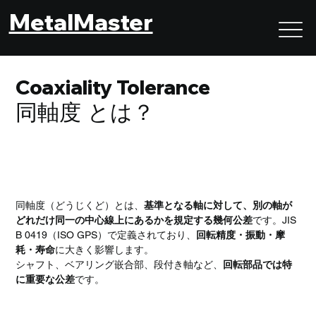
MetalMaster
Coaxiality Tolerance
同軸度 とは？
同軸度とは？｜複数の軸がどれだけ同じ中心線上にある
かを保証する幾何公差
同軸度（どうじくど）とは、
基準となる軸に対して、別の軸が
どれだけ同一の中心線上にあるかを規定する幾何公差
です。JIS 
B 0419（ISO GPS）で定義されており、
回転精度・振動・摩
耗・寿命
に大きく影響します。
シャフト、ベアリング嵌合部、段付き軸など、
回転部品では特
に重要な公差
です。
同軸度の特徴