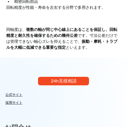
精密回転部品
回転精度が性能・寿命を左右する分野で多用されます。
まとめ
同軸度は、
複数の軸が同じ中心線上にあることを保証し、回転
精度と耐久性を確保するための幾何公差
です。寸法公差だけで
は管理できない軸心ズレを抑えることで、
振動・摩耗・トラブ
ルを大幅に低減できる重要な指定
といえます。
24h見積相談
公式サイト
採用サイト