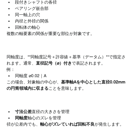
段付きシャフトの各径
ベアリング嵌合部
同一軸上の穴
内径と外径の関係
回転体の軸心
複数の軸要素の関係が重要な部位が対象です。
同軸度の図面表記方法
同軸度は、**同軸度記号＋許容値＋基準（データム）**で指定さ
れます。通常、
直径記号（⌀）付き
で表記されます。
例：
同軸度 ⌀0.02｜A
この場合、対象軸の中心が、
基準軸Aを中心とした直径0.02mm
の円筒領域内に収まる
ことを意味します。
同軸度と寸法公差の違い
寸法公差
直径の大きさを管理
同軸度
軸心のズレを管理
径が公差内でも、
軸心がズレていれば回転不良
が発生します。