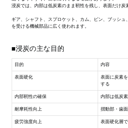
浸炭では、内部は低炭素のまま靭性を残し、表面だけ炭
ギア、シャフト、スプロケット、カム、ピン、ブッシュ
を受ける機械部品に広く使われます。
■浸炭の主な目的
目的
内容
表面硬化
表面に炭素
する
内部靭性の確保
内部は低炭
耐摩耗性向上
摺動部・歯
疲労強度向上
表面硬化層