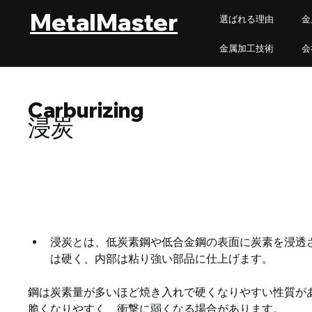
MetalMaster
選ばれる理由
金
金属加工技術
会
Carburizing
浸炭
浸炭とは、低炭素鋼や低合金鋼の表面に炭素を浸透
は硬く、内部は粘り強い部品に仕上げます。
鋼は炭素量が多いほど焼き入れで硬くなりやすい性質が
脆くなりやすく、衝撃に弱くなる場合があります。