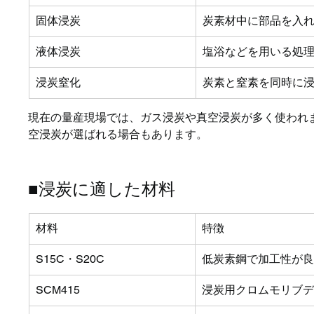
固体浸炭
炭素材中に部品を入
液体浸炭
塩浴などを用いる処
浸炭窒化
炭素と窒素を同時に
現在の量産現場では、ガス浸炭や真空浸炭が多く使われ
空浸炭が選ばれる場合もあります。
■浸炭に適した材料
材料
特徴
S15C・S20C
低炭素鋼で加工性が
SCM415
浸炭用クロムモリブ