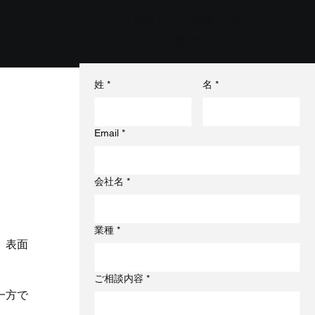
お見積り・ご相談は今すぐ！
24時間365日受付
姓
*
名
*
Email
*
会社名
*
業種
*
、表面
ご相談内容
*
一方で