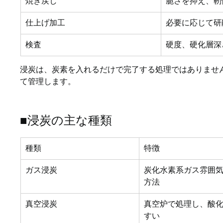
焼き戻し
脆さを抑え、靭
仕上げ加工
必要に応じて研
検査
硬度、硬化層深
浸炭は、炭素を入れるだけで完了する処理ではありませ
て管理します。
■浸炭の主な種類
種類
特徴
ガス浸炭
炭化水素系ガス雰囲
方法
真空浸炭
真空炉で処理し、酸
すい