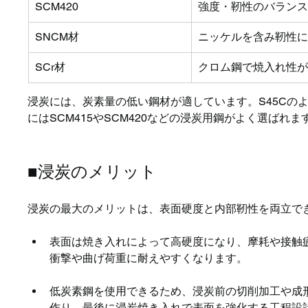
SCM420
強度・靭性のバラン
SNCM材
ニッケルを含み靭性
SCr材
クロム鋼で焼入れ性
浸炭には、炭素量の低い鋼材が適しています。S45Cの
にはSCM415やSCM420などの浸炭用鋼がよく選ばれま
■浸炭のメリット
浸炭の最大のメリットは、表面硬度と内部靭性を両立で
表面は焼き入れによって高硬度になり、摩耗や接触
衝撃や曲げ荷重に耐えやすくなります。
低炭素鋼を使用できるため、浸炭前の切削加工や成
作り、最後に浸炭焼き入れで表面を強化する工程設