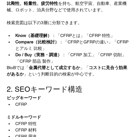
比剛性、軽量性、疲労特性
を持ち、航空宇宙、自動車、産業機
械、ロボット、治具分野などで使用されています。
検索意図は以下の3層に分類できます。
Know（基礎理解）
：「CFRPとは」「CFRP 特性」
Compare（比較検討）
：「CFRPとGFRPの違い」「CFRP
とアルミ 比較」
Do / Buy（実務・調達）
：「CFRP 加工」「CFRP 切削」
「CFRP 部品 製作」
BtoBでは「
金属代替として成立するか
」「
コストに見合う効果
があるか
」という判断目的の検索が中心です。
2. SEOキーワード構造
ビッグキーワード
CFRP
ミドルキーワード
CFRP 特性
CFRP 材料
CFRP 用途