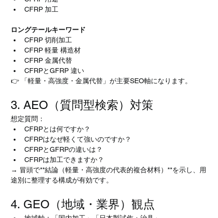
CFRP 加工
ロングテールキーワード
CFRP 切削加工
CFRP 軽量 構造材
CFRP 金属代替
CFRPとGFRP 違い
👉 「軽量・高強度・金属代替」が主要SEO軸になります。
3. AEO（質問型検索）対策
想定質問：
CFRPとは何ですか？
CFRPはなぜ軽くて強いのですか？
CFRPとGFRPの違いは？
CFRPは加工できますか？
→ 冒頭で**結論（軽量・高強度の代表的複合材料）**を示し、用
途別に整理する構成が有効です。
4. GEO（地域・業界）観点
地域軸：「国内加工」「日本製試作・治具」