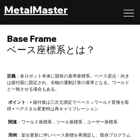
MetalMaster
Base Frame
ベース座標系とは？
定義
：各ロボット本体に固有の基準座標系。ベース原点・向き
は据付面に固定され、全軸の運動計算の基準となる。ワールド
と一致させる場合もある。
ポイント
：• 据付後は三次元測定でベース→ワールド変換を取
得 • ペデスタル変更時は再キャリブレーション
関連
：ワールド座標系，ツール座標系，ユーザー座標系
用例
：架台更新に伴いベース座標を再測定し、既存プログラム