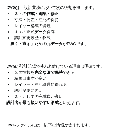
DWGは、設計業務において次の役割を担います。
図面の
作成・編集・修正
寸法・公差・注記の保持
レイヤー構成の管理
図面の正式データ保存
設計変更履歴の反映
「描く・直す」ための元データ
がDWGです。
なぜDWGが使われるのか
DWGが設計現場で使われ続けている理由は明確です。
図面情報を
完全な形で保持
できる
編集自由度が高い
レイヤー・注記管理に優れる
設計変更に強い
図面としての完成度が高い
設計者が最も扱いやすい形式
といえます。
DWGに含まれる主な情報
DWGファイルには、以下の情報が含まれます。