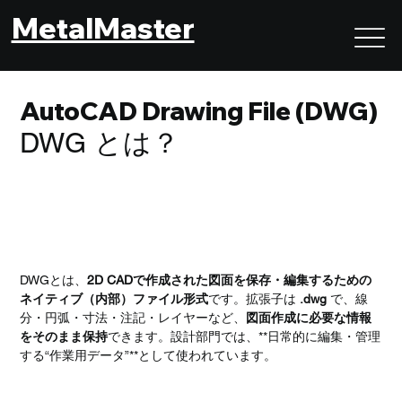
MetalMaster
AutoCAD Drawing File (DWG)
DWG とは？
DWGとは？｜CAD内部で使われる標準的な2D図面デ
ータ形式
DWGとは、
2D CADで作成された図面を保存・編集するための
ネイティブ（内部）ファイル形式
です。拡張子は 
.dwg
 で、線
分・円弧・寸法・注記・レイヤーなど、
図面作成に必要な情報
をそのまま保持
できます。設計部門では、**日常的に編集・管理
する“作業用データ”**として使われています。
DWGの役割