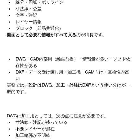
線分・円弧・ポリライン
寸法線・公差
文字・注記
レイヤー情報
ブロック（部品共通化）
図面として必要な情報がすべて入る
のが特長です。
DWGとDXFの違い
DWG
・CAD内部用（編集前提）・情報量が多い・ソフト依
存性がある
DXF
・データ受け渡し用・加工機・CAM向け・互換性が高
い
実務では、
設計はDWG、加工・外注はDXF
という使い分けが一
般的です。
DWGをそのまま加工に使う際の注意点
DWGは加工用としては、次の点に注意が必要です。
寸法線・注記が残っている
不要レイヤーが混在
加工輪郭が不明確