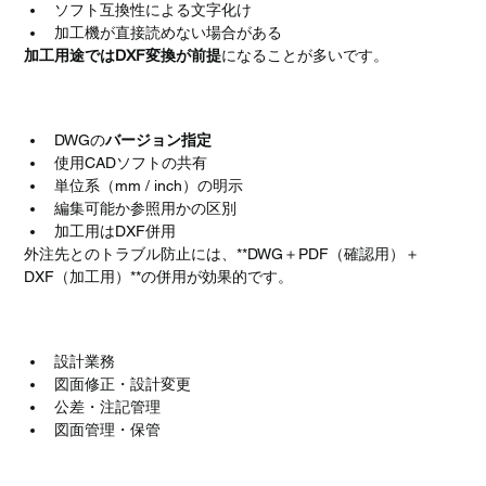
ソフト互換性による文字化け
加工機が直接読めない場合がある
加工用途ではDXF変換が前提
になることが多いです。
DWG受け渡し時の実務ポイント
DWGの
バージョン指定
使用CADソフトの共有
単位系（mm / inch）の明示
編集可能か参照用かの区別
加工用はDXF併用
外注先とのトラブル防止には、**DWG＋PDF（確認用）＋
DXF（加工用）**の併用が効果的です。
DWGが特に重要な工程
設計業務
図面修正・設計変更
公差・注記管理
図面管理・保管
まとめ