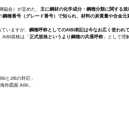
te（米国鉄鋼協会）が定めた、
主に鋼材の化学成分・鋼種分類に関する規
の
鋼種番号（グレード番号）で知られ、材料の炭素量や合金元
れていますが、
鋼種呼称としてのAISI表記は今なお広く使われ
ISI規格は「
正式規格というより鋼種の共通呼称
」として理
」
ISIとJISの対応」
「海外図面 AISI」