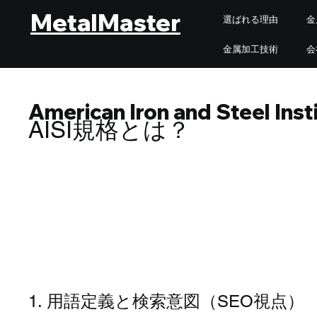
MetalMaster
選ばれる理由
金
金属加工技術
会
American Iron and Steel Inst
AISI規格とは？
AISI規格とは｜SEO観点
1. 用語定義と検索意図（SEO視点）