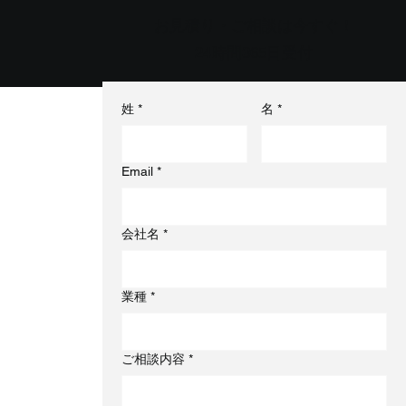
お見積り・ご相談は今すぐ！
24時間365日受付
姓
*
名
*
Email
*
会社名
*
業種
*
ご相談内容
*