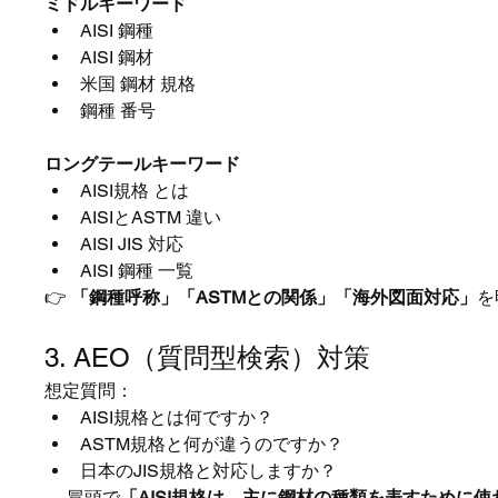
ミドルキーワード
AISI 鋼種
AISI 鋼材
米国 鋼材 規格
鋼種 番号
ロングテールキーワード
AISI規格 とは
AISIとASTM 違い
AISI JIS 対応
AISI 鋼種 一覧
👉 
「鋼種呼称」「ASTMとの関係」「海外図面対応」
を
3. AEO（質問型検索）対策
想定質問：
AISI規格とは何ですか？
ASTM規格と何が違うのですか？
日本のJIS規格と対応しますか？
→ 冒頭で
「AISI規格は、主に鋼材の種類を表すために