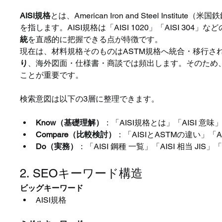
AISI規格
とは、American Iron and Steel Institu
を指します。AISI規格は「AISI 1020」「AISI 304」など
統
を直感的に把握できる点が特徴です。
現在は、材料規格そのものはASTM規格へ統合・移行さ
り
、海外図面・仕様書・商談では頻出します。そのため、A
ことが重要です。
検索意図は以下の3層に整理できます。
Know（基礎理解）
：「AISI規格とは」「AISI 意味
Compare（比較検討）
：「AISIとASTMの違い」「A
Do（実務）
：「AISI 鋼種 一覧」「AISI 相当 JIS」
2. SEOキーワード構造
ビッグキーワード
AISI規格