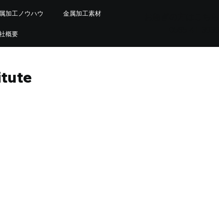
属加工ノウハウ
金属加工素材
お急ぎの方はこちら
0565-41-3939
社概要
itute
での用語分析と記事構成案