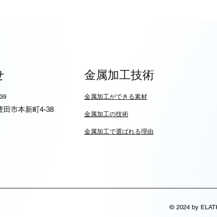
せ
金属加工技術
939
​金属加工ができる素材
6 豊田市本新町4-38
​金属加工の技術
金属加工で選ばれる理由
© 2024 by ELA