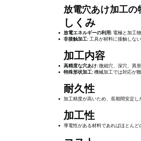
放電穴あけ加工の
しくみ
放電エネルギーの利用
: 電極と加
非接触加工
: 工具が材料に接触しな
加工内容
高精度な穴あけ
: 微細穴、深穴、異
特殊形状加工
: 機械加工では対応が
耐久性
加工精度が高いため、長期間安定し
加工性
導電性がある材料であればほとんど