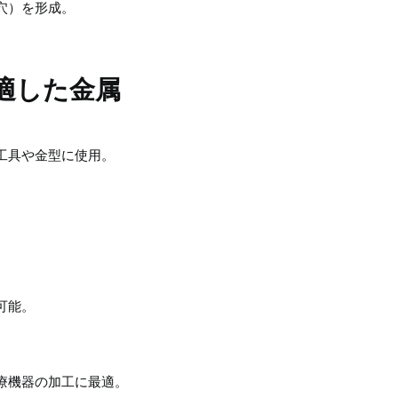
穴）を形成。
適した金属
工具や金型に使用。
可能。
療機器の加工に最適。