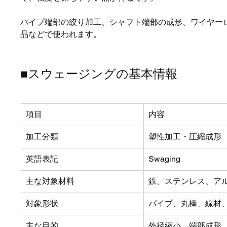
パイプ端部の絞り加工、シャフト端部の成形、ワイヤー
品などで使われます。
■スウェージングの基本情報
項目
内容
加工分類
塑性加工・圧縮成形
英語表記
Swaging
主な対象材料
鉄、ステンレス、ア
対象形状
パイプ、丸棒、線材
主な目的
外径縮小、端部成形