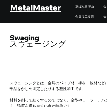
MetalMaster
選ばれる理由
金
金属加工技術
会
Swaging
スウェージング
スウェージングとは、金属のパイプ材・棒材・線材など
部品をかしめ固定したりする塑性加工です。
材料を削って細くするのではなく、金型やローラー、ハ
く、強度を保ちやすい点が特徴です。