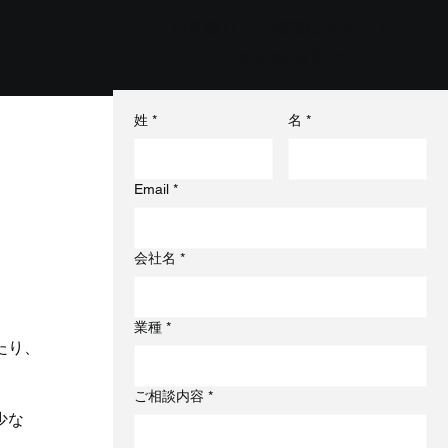
お見積り・ご相談は今すぐ！
24時間365日受付
姓
*
名
*
Email
*
会社名
*
業種
*
たり、
ご相談内容
*
少な