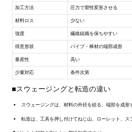
加工方法
圧力で塑性変形させる
材料ロス
少ない
強度
繊維組織を保ちやすい
得意形状
パイプ・棒材の端部成形
量産性
高い
少量対応
条件次第
■スウェージングと転造の違い
スウェージングは、材料の外径を絞る、端部を成形
転造は、工具を押し付けてねじ山、ローレット、ス