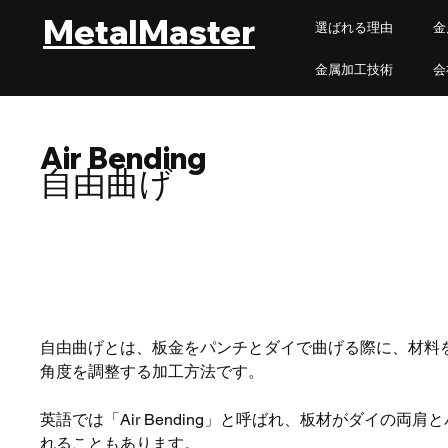
MetalMaster
選ばれる理由
金
金属加工技術
会
Air Bending
自由曲げ
自由曲げとは、板金をパンチとダイで曲げる際に、材料
角度を調整する加工方法です。
英語では「Air Bending」と呼ばれ、板材がダイの
れることもあります。