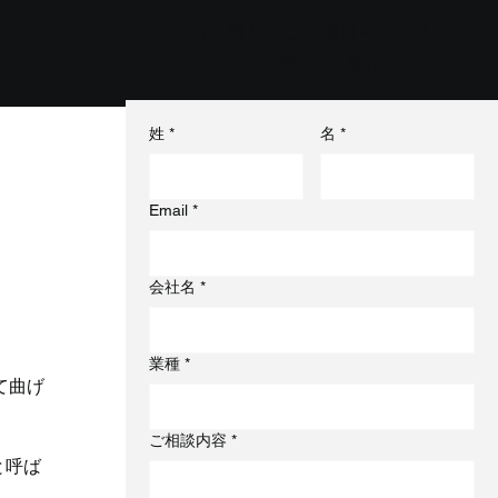
お見積り・ご相談は今すぐ！
24時間365日受付
姓
*
名
*
Email
*
会社名
*
業種
*
て曲げ
ご相談内容
*
と呼ば