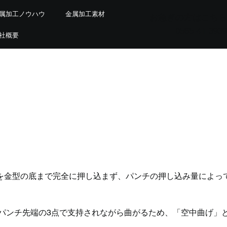
属加工ノウハウ
金属加工素材
お急ぎの方はこちら
0565-41-3939
社概要
を金型の底まで完全に押し込まず、パンチの押し込み量によっ
両肩とパンチ先端の3点で支持されながら曲がるため、「空中曲げ」